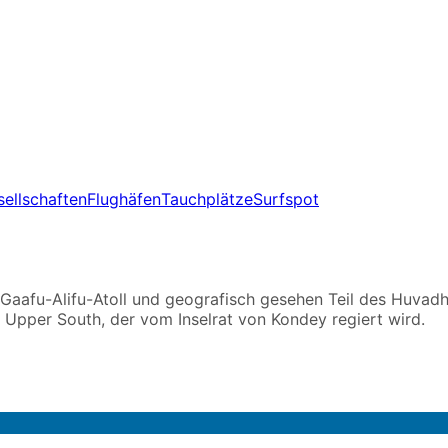
sellschaften
Flughäfen
Tauchplätze
Surfspot
Gaafu-Alifu-Atoll und geografisch gesehen Teil des Huvadho
z Upper South, der vom Inselrat von Kondey regiert wird.