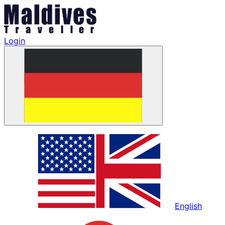
Login
English