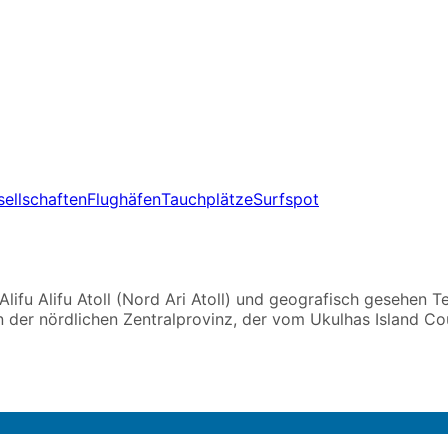
sellschaften
Flughäfen
Tauchplätze
Surfspot
lifu Alifu Atoll (Nord Ari Atoll) und geografisch gesehen Tei
n der nördlichen Zentralprovinz, der vom Ukulhas Island Cou