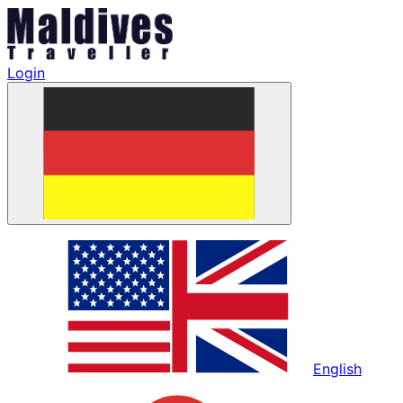
Login
English