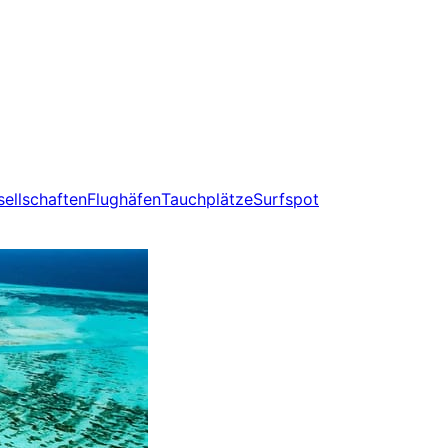
sellschaften
Flughäfen
Tauchplätze
Surfspot