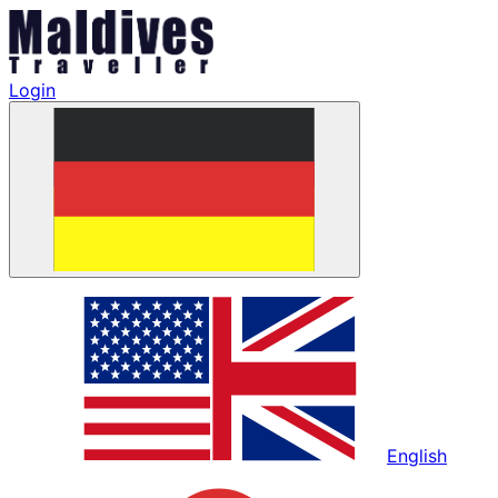
Login
English