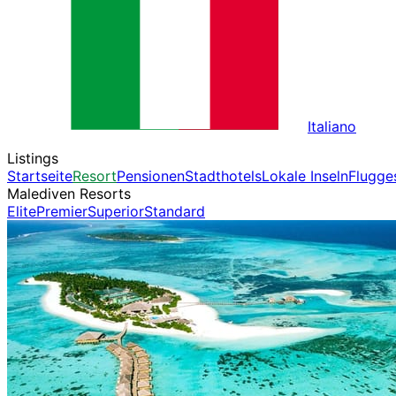
Italiano
Listings
Startseite
Resort
Pensionen
Stadthotels
Lokale Inseln
Flugge
Malediven Resorts
Elite
Premier
Superior
Standard