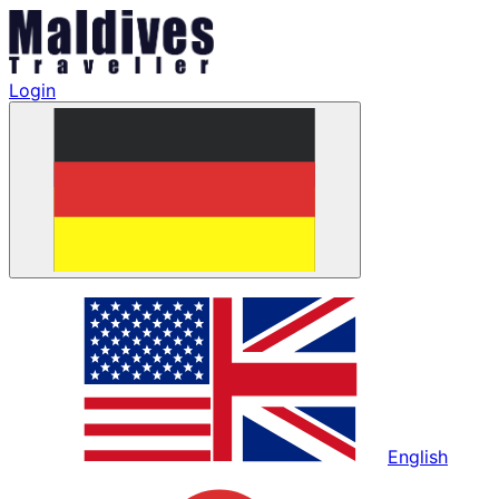
Login
English