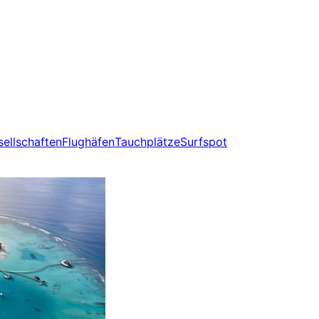
sellschaften
Flughäfen
Tauchplätze
Surfspot