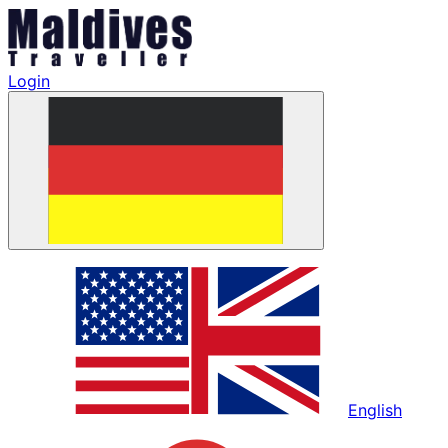
Login
English