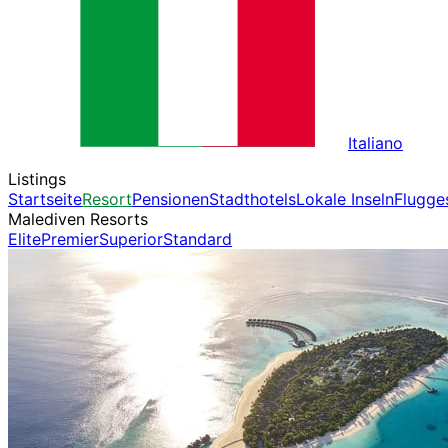
Italiano
Listings
Startseite
Resort
Pensionen
Stadthotels
Lokale Inseln
Flugge
Malediven Resorts
Elite
Premier
Superior
Standard