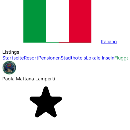
Italiano
Listings
Startseite
Resort
Pensionen
Stadthotels
Lokale Inseln
Flugge
Paola Mattana Lamperti