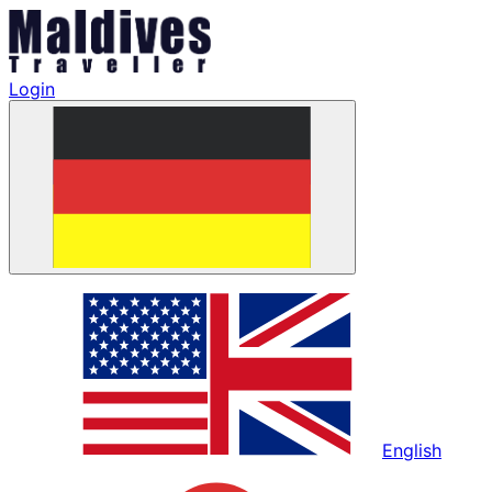
Login
English