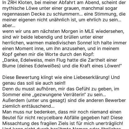
In ZRH Kloten, bei meiner Abfahrt am Abend, scheint der
mythische Löwe unter einer grauen, manchmal sogar
regennassen Decke zu schlummern... eine Stimmung, die
meiner eigenen nicht unähnlich ist, um ehrlich zu sein...
aber...
wenn wir uns am nächsten Morgen in MLE wiedersehen,
sind wir beide lebendig und brüllen unter einer
herrlichen, warmen maledivischen Sonne! Ich halte immer
einen Moment inne, um ihn anzusehen, und in meinem
Kopf gehen mir die Worte durch den Kopf:
„Danke, Edelweiss, mein Flug hatte die Zartheit einer
Blume (deines Edelweißes) und die Kraft eines Löwen!“
Diese Bewertung klingt wie eine Liebeserklärung! Und
genau das soll sie auch sein!!
Denn du musst aufhören, mir das Gefühl zu geben, im
Sommer eine „gezwungene Verräterin“ zu sein...
Außerdem (unter uns gesagt) sind die anderen Bewerber
ziemlich enttäuschend...
Man muss nur bedenken, dass mir noch niemand einen
Beutel für nicht recycelbare Abfälle gegeben hat! Diese
Missachtung des fragilen Ziels ist für mich unerträglich!