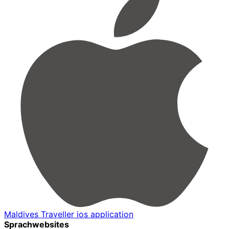
Maldives Traveller ios application
Sprachwebsites