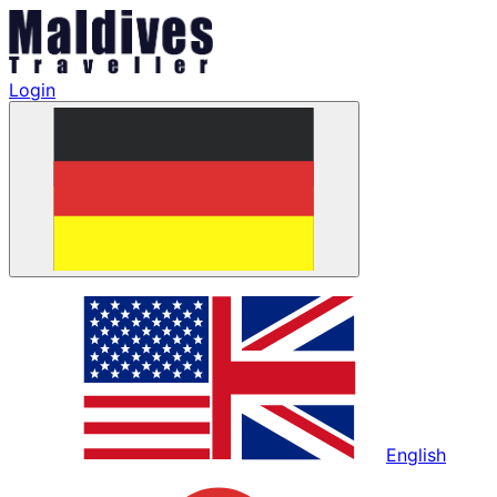
Login
English