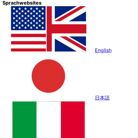
Sprachwebsites
English
日本語