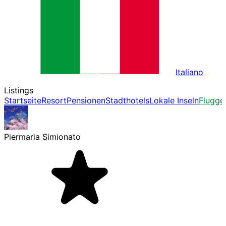
Italiano
Listings
Startseite
Resort
Pensionen
Stadthotels
Lokale Inseln
Flugge
Piermaria Simionato