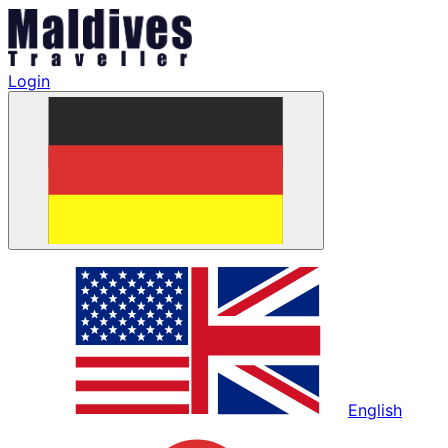
Login
English