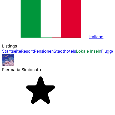
Italiano
Listings
Startseite
Resort
Pensionen
Stadthotels
Lokale Inseln
Flugge
Piermaria Simionato