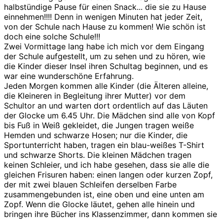
halbstündige Pause für einen Snack... die sie zu Hause
einnehmen!!!! Denn in wenigen Minuten hat jeder Zeit,
von der Schule nach Hause zu kommen! Wie schön ist
doch eine solche Schule!!!
Zwei Vormittage lang habe ich mich vor dem Eingang
der Schule aufgestellt, um zu sehen und zu hören, wie
die Kinder dieser Insel ihren Schultag beginnen, und es
war eine wunderschöne Erfahrung.
Jeden Morgen kommen alle Kinder (die Älteren alleine,
die Kleineren in Begleitung ihrer Mutter) vor dem
Schultor an und warten dort ordentlich auf das Läuten
der Glocke um 6.45 Uhr. Die Mädchen sind alle von Kopf
bis Fuß in Weiß gekleidet, die Jungen tragen weiße
Hemden und schwarze Hosen; nur die Kinder, die
Sportunterricht haben, tragen ein blau-weißes T-Shirt
und schwarze Shorts. Die kleinen Mädchen tragen
keinen Schleier, und ich habe gesehen, dass sie alle die
gleichen Frisuren haben: einen langen oder kurzen Zopf,
der mit zwei blauen Schleifen derselben Farbe
zusammengebunden ist, eine oben und eine unten am
Zopf. Wenn die Glocke läutet, gehen alle hinein und
bringen ihre Bücher ins Klassenzimmer, dann kommen sie