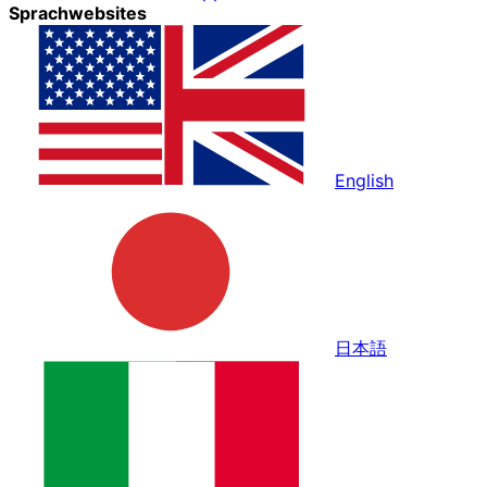
Sprachwebsites
English
日本語