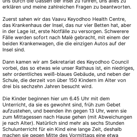
uns durch die Gassen der Insel zu führen, uns alles zu
erklären und meine zahlreichen Fragen zu beantworten.
Zuerst sahen wir das Vaavu Keyodhoo Health Centre,
das Krankenhaus der Insel, das nur vier Betten hat, aber
in der Lage ist, erste Notfälle zu versorgen. Schwerere
Fälle werden sofort nach Malè gebracht, mit einem der
beiden Krankenwagen, die die einzigen Autos auf der
Insel sind.
Dann kamen wir am Sekretariat des Keyodhoo Council
vorbei, das so etwas wie unser Rathaus ist, ein niedriges,
sehr ordentliches weiß-blaues Gebäude, und neben der
Schule, die derzeit von über 150 Kindern im Alter von
drei bis sechzehn Jahren besucht wird.
Die Kinder beginnen hier um 6.45 Uhr mit dem
Unterricht, da sie es gewohnt sind, früh zum Gebet
aufzustehen, und beenden ihn gegen 13 Uhr, wenn sie
zum Mittagessen nach Hause gehen (mit Abweichungen
je nach Alter). Natürlich sind mehr als sechs Stunden
Schulunterricht für ein Kind eine lange Zeit, deshalb
machen sie gegen Mitte des Vormittags eine etwa