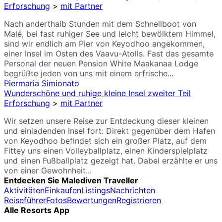
Erforschung
>
mit Partner
Nach anderthalb Stunden mit dem Schnellboot von
Malé, bei fast ruhiger See und leicht bewölktem Himmel,
sind wir endlich am Pier von Keyodhoo angekommen,
einer Insel im Osten des Vaavu-Atolls. Fast das gesamte
Personal der neuen Pension White Maakanaa Lodge
begrüßte jeden von uns mit einem erfrische...
Piermaria Simionato
Wunderschöne und ruhige kleine Insel zweiter Teil
Erforschung
>
mit Partner
Wir setzen unsere Reise zur Entdeckung dieser kleinen
und einladenden Insel fort: Direkt gegenüber dem Hafen
von Keyodhoo befindet sich ein großer Platz, auf dem
Fittey uns einen Volleyballplatz, einen Kinderspielplatz
und einen Fußballplatz gezeigt hat. Dabei erzählte er uns
von einer Gewohnheit...
Entdecken Sie Malediven Traveller
Aktivitäten
Einkaufen
Listings
Nachrichten
Reiseführer
Fotos
Bewertungen
Registrieren
Alle Resorts App