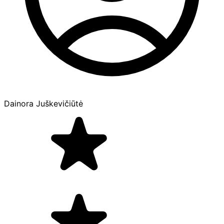
Dainora Juškevičiūtė