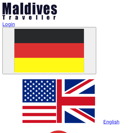
Login
English