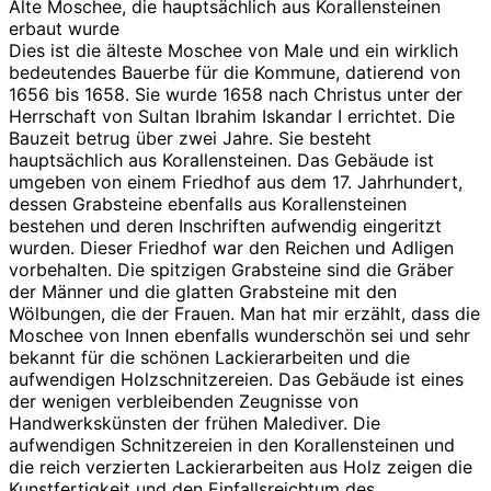
Alte Moschee, die hauptsächlich aus Korallensteinen
erbaut wurde
Dies ist die älteste Moschee von Male und ein wirklich
bedeutendes Bauerbe für die Kommune, datierend von
1656 bis 1658. Sie wurde 1658 nach Christus unter der
Herrschaft von Sultan Ibrahim Iskandar I errichtet. Die
Bauzeit betrug über zwei Jahre. Sie besteht
hauptsächlich aus Korallensteinen. Das Gebäude ist
umgeben von einem Friedhof aus dem 17. Jahrhundert,
dessen Grabsteine ebenfalls aus Korallensteinen
bestehen und deren Inschriften aufwendig eingeritzt
wurden. Dieser Friedhof war den Reichen und Adligen
vorbehalten. Die spitzigen Grabsteine sind die Gräber
der Männer und die glatten Grabsteine mit den
Wölbungen, die der Frauen. Man hat mir erzählt, dass die
Moschee von Innen ebenfalls wunderschön sei und sehr
bekannt für die schönen Lackierarbeiten und die
aufwendigen Holzschnitzereien. Das Gebäude ist eines
der wenigen verbleibenden Zeugnisse von
Handwerkskünsten der frühen Malediver. Die
aufwendigen Schnitzereien in den Korallensteinen und
die reich verzierten Lackierarbeiten aus Holz zeigen die
Kunstfertigkeit und den Einfallsreichtum des