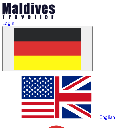
Login
English