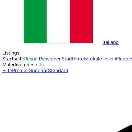
Italiano
Listings
Startseite
Resort
Pensionen
Stadthotels
Lokale Inseln
Flugge
Malediven Resorts
Elite
Premier
Superior
Standard