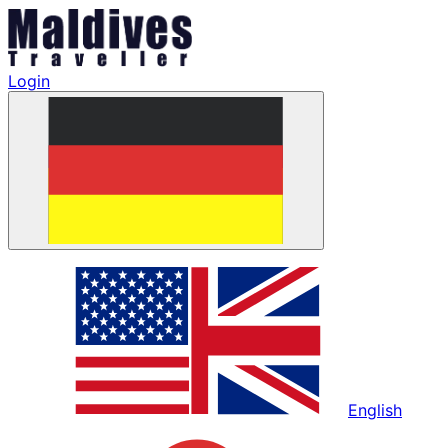
Login
English