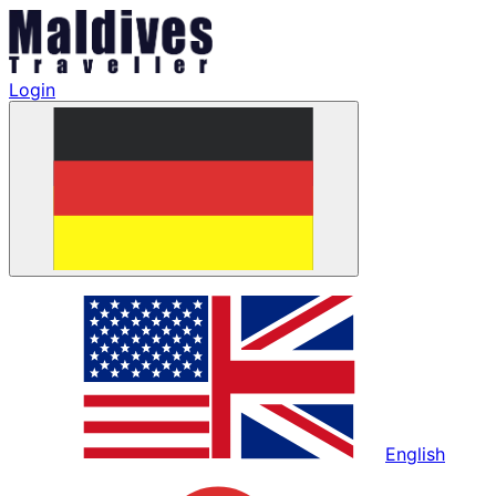
Login
English