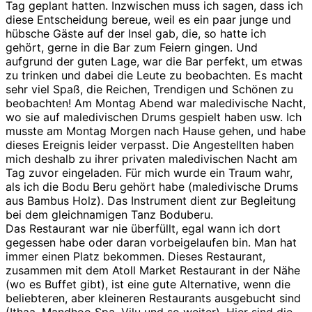
Tag geplant hatten. Inzwischen muss ich sagen, dass ich
diese Entscheidung bereue, weil es ein paar junge und
hübsche Gäste auf der Insel gab, die, so hatte ich
gehört, gerne in die Bar zum Feiern gingen. Und
aufgrund der guten Lage, war die Bar perfekt, um etwas
zu trinken und dabei die Leute zu beobachten. Es macht
sehr viel Spaß, die Reichen, Trendigen und Schönen zu
beobachten! Am Montag Abend war maledivische Nacht,
wo sie auf maledivischen Drums gespielt haben usw. Ich
musste am Montag Morgen nach Hause gehen, und habe
dieses Ereignis leider verpasst. Die Angestellten haben
mich deshalb zu ihrer privaten maledivischen Nacht am
Tag zuvor eingeladen. Für mich wurde ein Traum wahr,
als ich die Bodu Beru gehört habe (maledivische Drums
aus Bambus Holz). Das Instrument dient zur Begleitung
bei dem gleichnamigen Tanz Boduberu.
Das Restaurant war nie überfüllt, egal wann ich dort
gegessen habe oder daran vorbeigelaufen bin. Man hat
immer einen Platz bekommen. Dieses Restaurant,
zusammen mit dem Atoll Market Restaurant in der Nähe
(wo es Buffet gibt), ist eine gute Alternative, wenn die
beliebteren, aber kleineren Restaurants ausgebucht sind