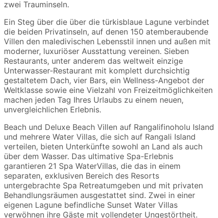
zwei Trauminseln.
Ein Steg über die über die türkisblaue Lagune verbindet
die beiden Privatinseln, auf denen 150 atemberaubende
Villen den maledivischen Lebensstil innen und außen mit
moderner, luxuriöser Ausstattung vereinen. Sieben
Restaurants, unter anderem das weltweit einzige
Unterwasser-Restaurant mit komplett durchsichtig
gestaltetem Dach, vier Bars, ein Wellness-Angebot der
Weltklasse sowie eine Vielzahl von Freizeitmöglichkeiten
machen jeden Tag Ihres Urlaubs zu einem neuen,
unvergleichlichen Erlebnis.
Beach und Deluxe Beach Villen auf Rangalifinoholu Island
und mehrere Water Villas, die sich auf Rangali Island
verteilen, bieten Unterkünfte sowohl an Land als auch
über dem Wasser. Das ultimative Spa-Erlebnis
garantieren 21 Spa WaterVillas, die das in einem
separaten, exklusiven Bereich des Resorts
untergebrachte Spa Retreatumgeben und mit privaten
Behandlungsräumen ausgestattet sind. Zwei in einer
eigenen Lagune befindliche Sunset Water Villas
verwöhnen ihre Gäste mit vollendeter Ungestörtheit.