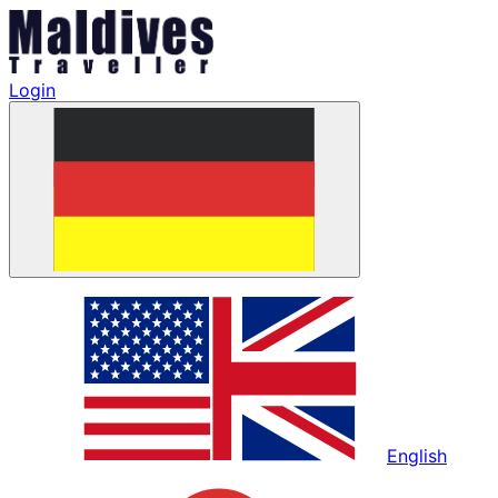
Login
English