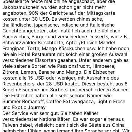
Speisekarte heute mal online angeschaut, aber die
Jakobsmuscheln wurden schon gar nicht mehr
angeboten. 90% der Gerichte auf der Mittagskarte
kosten unter 30 USD. Es werden chinesische,
thailändische, japanische, indische und italienische
Gerichte angeboten, aber natürlich auch die üblichen
Sandwiches, Burger und verschiedene Desserts, wie z.B.
Schwarzwälder Kirschtorte, Apfel /Pfirsich Mandel
Frangipani Torte, Mango Käsekuchen usw. Ich habe noch
nie ein Hotel Restaurant mit solch einer großen Auswahl
verschiedener Eissorten gesehen. Unter anderem gab es
viele seltene Sorten wie Passionsfrucht, Himbeere,
Zitrone, Lemon, Banane und Mango. Die Eisbecher
kosten alle 15 USD oder weniger, mit Ausnahme des
Riesenbechers, der 28 USD kostet. Dieser besteht aus 8
Kugeln Eiscreme und Sorbets, mit verschiedenen Saucen.
Die Eisbecher haben alle sehr schöne Namen wie
Summer Romanoff, Coffee Extravaganza, Light n Fresh
und Exotic Journey.
Der Service war sehr gut. Sie haben Kellner
verschiedenster Nationalitäten. Es war sogar einer aus
Taiwan dabei, vielleicht damit sich die Gäste aus China
heimischer fühlen, wenn jemand ihre Sprache spricht. Wir