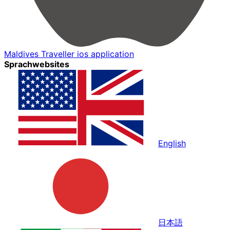
Maldives Traveller ios application
Sprachwebsites
English
日本語