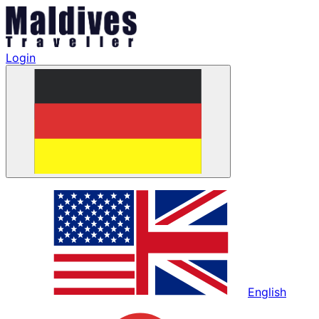
Login
English