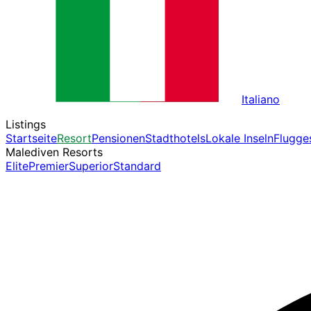
Italiano
Listings
Startseite
Resort
Pensionen
Stadthotels
Lokale Inseln
Flugge
Malediven Resorts
Elite
Premier
Superior
Standard