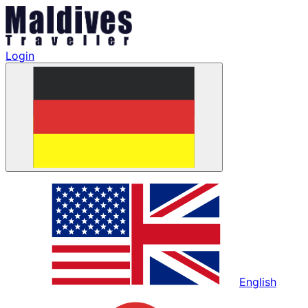
Login
English