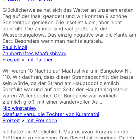
Glücklicherweise hat sich das Wetter an unserem ersten
Tag auf der Insel geändert und wir konnten 9 schöne
Sonnentage genießen. Die Insel ist klein, aber nicht
überfüllt. Die Zimmer sind viel größer als die
Wasserbungalows. Das einzig negative war die Kante am
Bett. Besonders wenn man nachts aufsteh...
Paul Nicoll
Zauberhaftes Maafushivaru
Freizeit
>
mit Partner
Wir waren 10 Nächte auf Maafushivaru in Bungalow Nr.
110. Wir dachten, dass dieser Strandabschnitt der beste
sein würde, da der Strand am Hauptpool ziemlich
überfüllt war und auf der Seite der Hauptanlegestelle
waren Wellenbrecher. Der Bungalow war wirklich
ziemlich groß, mit einer wundervollen Au...
Nic winstanley
Maafushivaru...die Tochter von Kuramathi
Freizeit
>
mit Freunden
Ich hatte die Möglichkeit, Maafushivaru kurz nach der
Eröffnung zu besuchen. Das Resort ist brandneu. Da ich