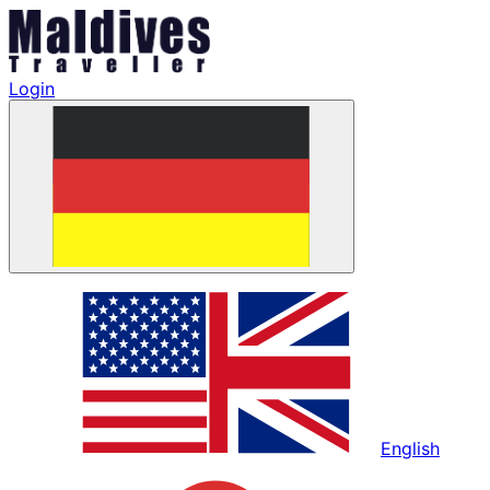
Login
English