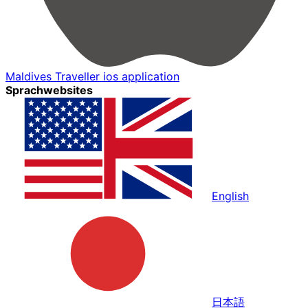
Maldives Traveller ios application
Sprachwebsites
English
日本語