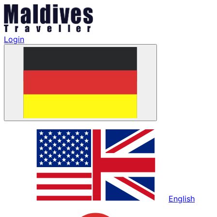
Login
English