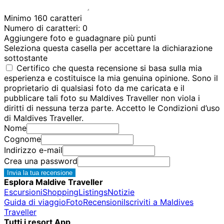
Minimo 160 caratteri
Numero di caratteri:
0
Aggiungere foto e guadagnare più punti
Seleziona questa casella per accettare la dichiarazione
sottostante
Certifico che questa recensione si basa sulla mia
esperienza e costituisce la mia genuina opinione. Sono il
proprietario di qualsiasi foto da me caricata e il
pubblicare tali foto su Maldives Traveller non viola i
diritti di nessuna terza parte. Accetto le Condizioni d’uso
di Maldives Traveller.
Nome
Cognome
Indirizzo e-mail
Crea una password
Invia la tua recensione
Esplora Maldive Traveller
Escursioni
Shopping
Listings
Notizie
Guida di viaggio
Foto
Recensioni
Iscriviti a Maldives
Traveller
Tutti i resort App