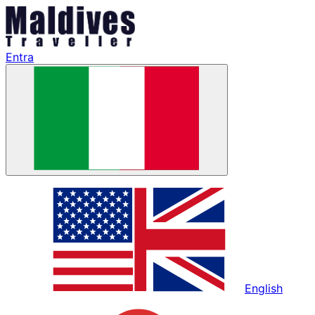
Entra
English