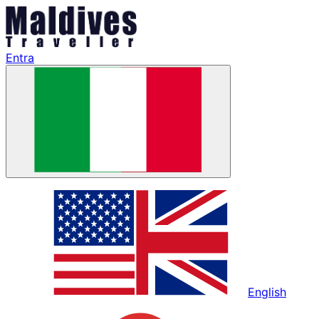
Entra
English