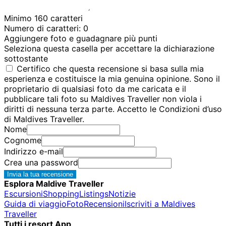
Minimo 160 caratteri
Numero di caratteri:
0
Aggiungere foto e guadagnare più punti
Seleziona questa casella per accettare la dichiarazione
sottostante
Certifico che questa recensione si basa sulla mia
esperienza e costituisce la mia genuina opinione. Sono il
proprietario di qualsiasi foto da me caricata e il
pubblicare tali foto su Maldives Traveller non viola i
diritti di nessuna terza parte. Accetto le Condizioni d’uso
di Maldives Traveller.
Nome
Cognome
Indirizzo e-mail
Crea una password
Invia la tua recensione
Esplora Maldive Traveller
Escursioni
Shopping
Listings
Notizie
Guida di viaggio
Foto
Recensioni
Iscriviti a Maldives
Traveller
Tutti i resort App