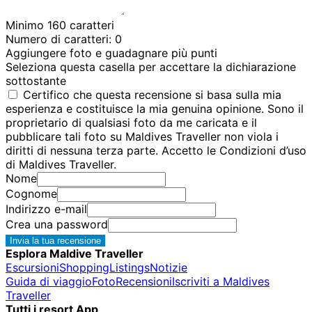
Minimo 160 caratteri
Numero di caratteri:
0
Aggiungere foto e guadagnare più punti
Seleziona questa casella per accettare la dichiarazione
sottostante
Certifico che questa recensione si basa sulla mia
esperienza e costituisce la mia genuina opinione. Sono il
proprietario di qualsiasi foto da me caricata e il
pubblicare tali foto su Maldives Traveller non viola i
diritti di nessuna terza parte. Accetto le Condizioni d’uso
di Maldives Traveller.
Nome
Cognome
Indirizzo e-mail
Crea una password
Invia la tua recensione
Esplora Maldive Traveller
Escursioni
Shopping
Listings
Notizie
Guida di viaggio
Foto
Recensioni
Iscriviti a Maldives
Traveller
Tutti i resort App