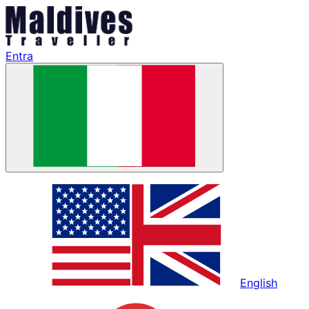
Entra
English