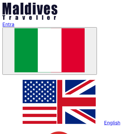
Entra
English