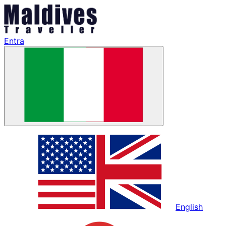
Entra
English