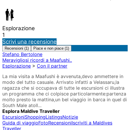
Esplorazione
1
Scrivi una recensione
Recensioni (1)
Piace e non piace (1)
Stefano Bertolone
Meravigliosi ricordi a Maafushi..
Esplorazione
>
Con il partner
La mia visita a Maafushi è avvenuta,devo ammettere in
modo del tutto casuale. Arrivato infatti a Velassaru,la
ragazza che si occupava di tutte le escursioni ci illustra
un programma che ci colpisce particolarmente:partenza
molto presto la mattina,un bel viaggio in barca in quel di
South Male atoll...
Esplora Maldive Traveller
Escursioni
Shopping
Listings
Notizie
Guida di viaggio
Foto
Recensioni
Iscriviti a Maldives
Traveller