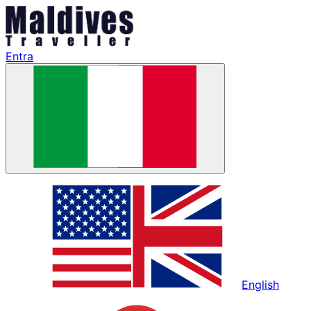
Entra
English