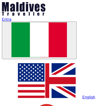
Entra
English