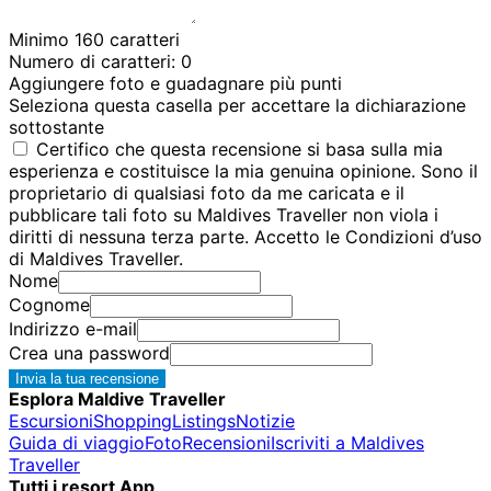
Minimo 160 caratteri
Numero di caratteri:
0
Aggiungere foto e guadagnare più punti
Seleziona questa casella per accettare la dichiarazione
sottostante
Certifico che questa recensione si basa sulla mia
esperienza e costituisce la mia genuina opinione. Sono il
proprietario di qualsiasi foto da me caricata e il
pubblicare tali foto su Maldives Traveller non viola i
diritti di nessuna terza parte. Accetto le Condizioni d’uso
di Maldives Traveller.
Nome
Cognome
Indirizzo e-mail
Crea una password
Invia la tua recensione
Esplora Maldive Traveller
Escursioni
Shopping
Listings
Notizie
Guida di viaggio
Foto
Recensioni
Iscriviti a Maldives
Traveller
Tutti i resort App