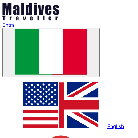
Entra
English