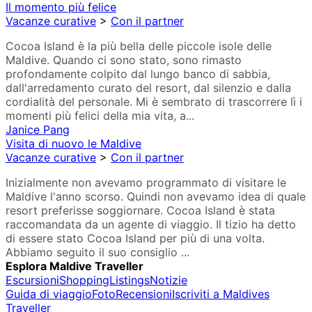
Il momento più felice
Vacanze curative
>
Con il partner
Cocoa Island è la più bella delle piccole isole delle
Maldive. Quando ci sono stato, sono rimasto
profondamente colpito dal lungo banco di sabbia,
dall'arredamento curato del resort, dal silenzio e dalla
cordialità del personale. Mi è sembrato di trascorrere lì i
momenti più felici della mia vita, a...
Janice Pang
Visita di nuovo le Maldive
Vacanze curative
>
Con il partner
Inizialmente non avevamo programmato di visitare le
Maldive l'anno scorso. Quindi non avevamo idea di quale
resort preferisse soggiornare. Cocoa Island è stata
raccomandata da un agente di viaggio. Il tizio ha detto
di essere stato Cocoa Island per più di una volta.
Abbiamo seguito il suo consiglio ...
Esplora Maldive Traveller
Escursioni
Shopping
Listings
Notizie
Guida di viaggio
Foto
Recensioni
Iscriviti a Maldives
Traveller