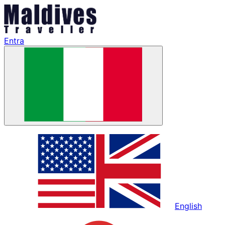
Entra
English