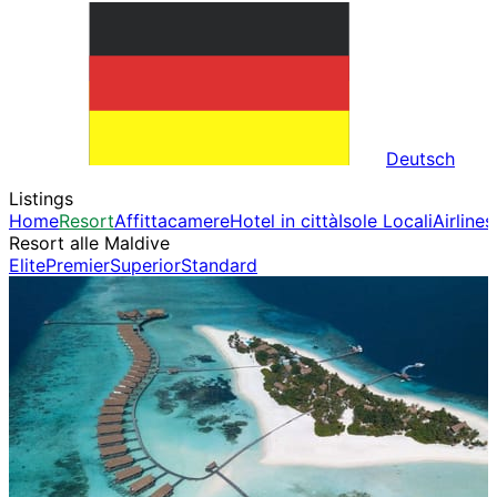
Deutsch
Listings
Home
Resort
Affittacamere
Hotel in città
Isole Locali
Airlines
Resort alle Maldive
Elite
Premier
Superior
Standard