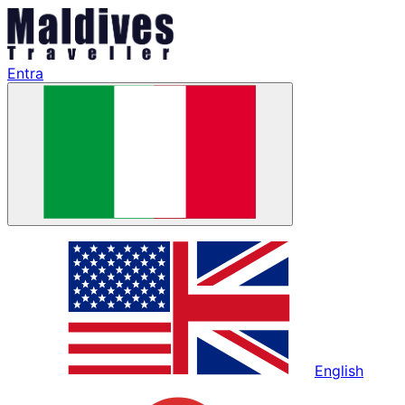
Entra
English