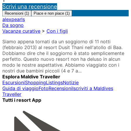
Scrivi una recensione
Recensioni (1)
Piace e non piace (1)
alexpearls
Da sogno
Vacanze curative
>
Con i figli
Siamo appena tornati da un soggiorno di 11 notti
(febbraio 2013) al resort Dusit Thani nell'atollo di Baa.
Dobbiamo dire che il soggiorno è stato semplicemente
perfetto. Questo nuovo resort non ha deluso in alcun
modo le nostre aspettative. Abbiamo viaggiato con i
nostri due bambini piccoli (4 e 7 a...
Esplora Maldive Traveller
Escursioni
Shopping
Listings
Notizie
Guida di viaggio
Foto
Recensioni
Iscriviti a Maldives
Traveller
Tutti i resort App