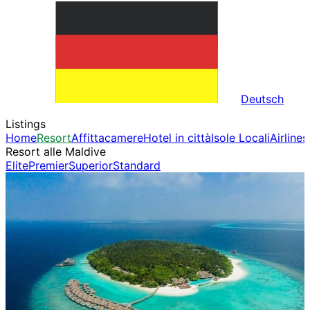
Deutsch
Listings
Home
Resort
Affittacamere
Hotel in città
Isole Locali
Airlines
Resort alle Maldive
Elite
Premier
Superior
Standard