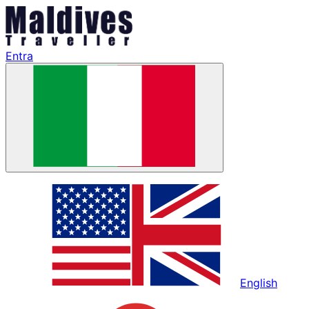
Entra
English