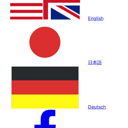
English
日本語
Deutsch