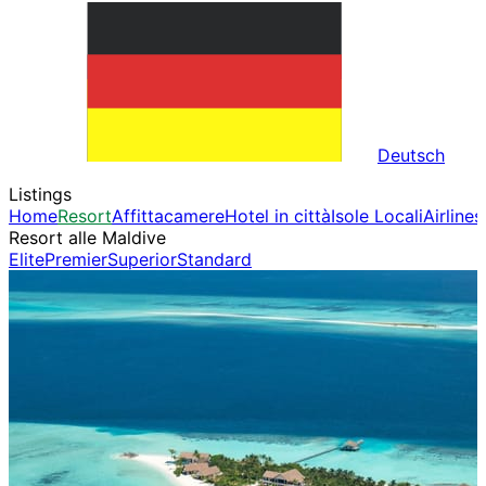
Deutsch
Listings
Home
Resort
Affittacamere
Hotel in città
Isole Locali
Airlines
Resort alle Maldive
Elite
Premier
Superior
Standard