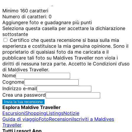
Minimo 160 caratteri
Numero di caratteri:
0
Aggiungere foto e guadagnare più punti
Seleziona questa casella per accettare la dichiarazione
sottostante
Certifico che questa recensione si basa sulla mia
esperienza e costituisce la mia genuina opinione. Sono il
proprietario di qualsiasi foto da me caricata e il
pubblicare tali foto su Maldives Traveller non viola i
diritti di nessuna terza parte. Accetto le Condizioni d’uso
di Maldives Traveller.
Nome
Cognome
Indirizzo e-mail
Crea una password
Invia la tua recensione
Esplora Maldive Traveller
Escursioni
Shopping
Listings
Notizie
Guida di viaggio
Foto
Recensioni
Iscriviti a Maldives
Traveller
Tutti i resort App