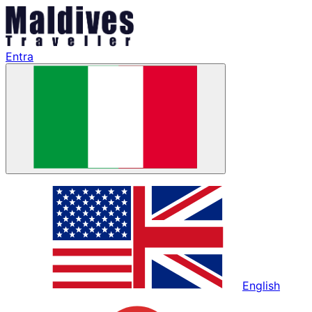
Entra
English