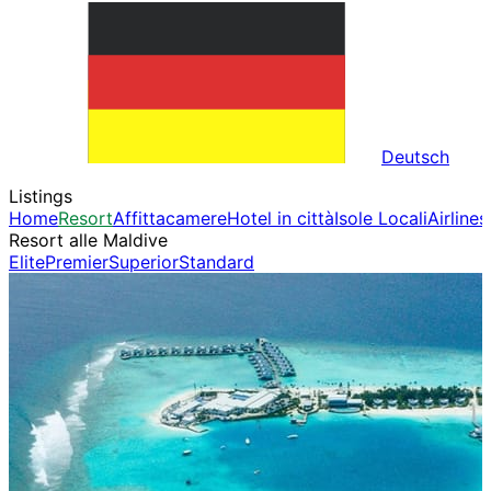
Deutsch
Listings
Home
Resort
Affittacamere
Hotel in città
Isole Locali
Airlines
Resort alle Maldive
Elite
Premier
Superior
Standard