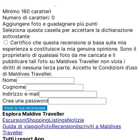
Minimo 160 caratteri
Numero di caratteri:
0
Aggiungere foto e guadagnare più punti
Seleziona questa casella per accettare la dichiarazione
sottostante
Certifico che questa recensione si basa sulla mia
esperienza e costituisce la mia genuina opinione. Sono il
proprietario di qualsiasi foto da me caricata e il
pubblicare tali foto su Maldives Traveller non viola i
diritti di nessuna terza parte. Accetto le Condizioni d’uso
di Maldives Traveller.
Nome
Cognome
Indirizzo e-mail
Crea una password
Invia la tua recensione
Esplora Maldive Traveller
Escursioni
Shopping
Listings
Notizie
Guida di viaggio
Foto
Recensioni
Iscriviti a Maldives
Traveller
Tutti i resort App