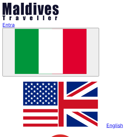
Entra
English