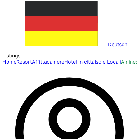
Deutsch
Listings
Home
Resort
Affittacamere
Hotel in città
Isole Locali
Airlines