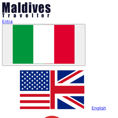
Entra
English