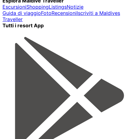
Esplora Maldive Traveller
Escursioni
Shopping
Listings
Notizie
Guida di viaggio
Foto
Recensioni
Iscriviti a Maldives
Traveller
Tutti i resort App