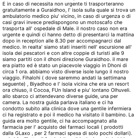
E in caso di necessita non urgente ti trasporteranno
gratuitamente a Guraidhoo, l' isola sulla quale si trova un
ambulatorio medico piu' vicino, in caso di urgenza o di
casi gravi invece predispongono un motoscafo che
trasporta all' ospedale di Male. il nostro caso non era
urgente e quindi ci hanno detto di presentarci la mattina
dopo in reception alle 8.30 per accompagnarci dal
medico. In realta' siamo stati inseriti nell' escursione all'
isola dei pescatori e con altre coppie di turisti alle 9
siamo partiti con il dhoni direzione Guraidhoo. il mare
era piatto ed è stato un piacevole viaggio in Dhoni di
circa 1 ora. abbiamo visto diverse isole lungo il nostro
viaggio. Fihalohi ( dove saremmo andati la settimana
seguente) , Biyadhoo e l' isola vicina che era un resort
ora chiuso, il Cocoa, FUn Island e piu' lontano Olhuveli.
allo sbarco ci attendevano diverse guide, una per
camera. La nostra guida parlava italiano e ci ha
condotto subito alla clinica dove una gentile infermiera
ci ha registrato e poi il medico ha visitato il bambino. La
guida era molto gentile, ci ha accompagnato alla
farmacia per l' acquisto dei farmaci locali ( prodotti
dalla GLaxo , per 2 farmaci spesa di solo pochi dollari).