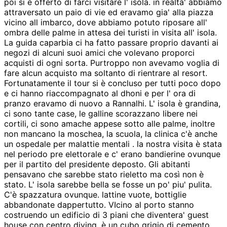
poi si è offerto di farci visitare l' isola. in realta' abbiamo
attraversato un paio di vie ed eravamo gia' alla piazza
vicino all imbarco, dove abbiamo potuto riposare all'
ombra delle palme in attesa dei turisti in visita all' isola.
La guida caparbia ci ha fatto passare proprio davanti ai
negozi di alcuni suoi amici che volevano proporci
acquisti di ogni sorta. Purtroppo non avevamo voglia di
fare alcun acquisto ma soltanto di rientrare al resort.
Fortunatamente il tour si è concluso per tutti poco dopo
e ci hanno riaccompagnato al dhoni e per l' ora di
pranzo eravamo di nuovo a Rannalhi. L' isola è grandina,
ci sono tante case, le galline scorazzano libere nei
cortili, ci sono amache appese sotto alle palme, inoltre
non mancano la moschea, la scuola, la clinica c'è anche
un ospedale per malattie mentali . la nostra visita è stata
nel periodo pre elettorale e c' erano bandierine ovunque
per il partito del presidente deposto. Gli abitanti
pensavano che sarebbe stato rieletto ma così non è
stato. L' isola sarebbe bella se fosse un po' piu' pulita.
C'è spazzatura ovunque. lattine vuote, bottiglie
abbandonate dappertutto. VIcino al porto stanno
costruendo un edificio di 3 piani che diventera' guest
house con centro diving, è un cubo grigio di cemento