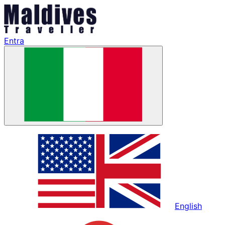
Entra
English