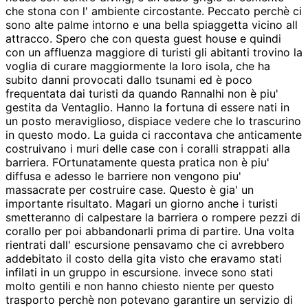
che stona con l' ambiente circostante. Peccato perchè ci
sono alte palme intorno e una bella spiaggetta vicino all
attracco. Spero che con questa guest house e quindi
con un affluenza maggiore di turisti gli abitanti trovino la
voglia di curare maggiormente la loro isola, che ha
subito danni provocati dallo tsunami ed è poco
frequentata dai turisti da quando Rannalhi non è piu'
gestita da Ventaglio. Hanno la fortuna di essere nati in
un posto meraviglioso, dispiace vedere che lo trascurino
in questo modo. La guida ci raccontava che anticamente
costruivano i muri delle case con i coralli strappati alla
barriera. FOrtunatamente questa pratica non è piu'
diffusa e adesso le barriere non vengono piu'
massacrate per costruire case. Questo è gia' un
importante risultato. Magari un giorno anche i turisti
smetteranno di calpestare la barriera o rompere pezzi di
corallo per poi abbandonarli prima di partire. Una volta
rientrati dall' escursione pensavamo che ci avrebbero
addebitato il costo della gita visto che eravamo stati
infilati in un gruppo in escursione. invece sono stati
molto gentili e non hanno chiesto niente per questo
trasporto perchè non potevano garantire un servizio di