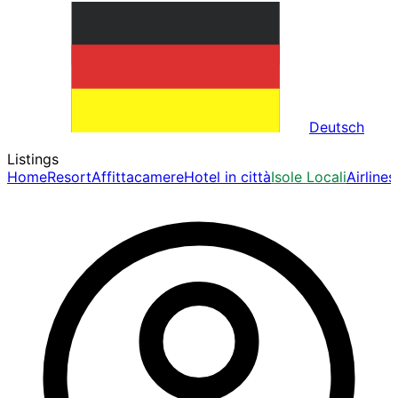
Deutsch
Listings
Home
Resort
Affittacamere
Hotel in città
Isole Locali
Airlines