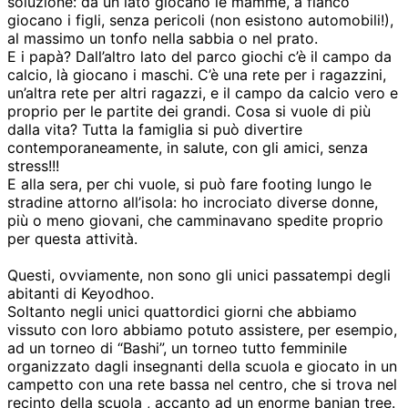
soluzione: da un lato giocano le mamme, a fianco
giocano i figli, senza pericoli (non esistono automobili!),
al massimo un tonfo nella sabbia o nel prato.
E i papà? Dall’altro lato del parco giochi c’è il campo da
calcio, là giocano i maschi. C’è una rete per i ragazzini,
un’altra rete per altri ragazzi, e il campo da calcio vero e
proprio per le partite dei grandi. Cosa si vuole di più
dalla vita? Tutta la famiglia si può divertire
contemporaneamente, in salute, con gli amici, senza
stress!!!
E alla sera, per chi vuole, si può fare footing lungo le
stradine attorno all’isola: ho incrociato diverse donne,
più o meno giovani, che camminavano spedite proprio
per questa attività.
Questi, ovviamente, non sono gli unici passatempi degli
abitanti di Keyodhoo.
Soltanto negli unici quattordici giorni che abbiamo
vissuto con loro abbiamo potuto assistere, per esempio,
ad un torneo di “Bashi”, un torneo tutto femminile
organizzato dagli insegnanti della scuola e giocato in un
campetto con una rete bassa nel centro, che si trova nel
recinto della scuola , accanto ad un enorme banian tree.