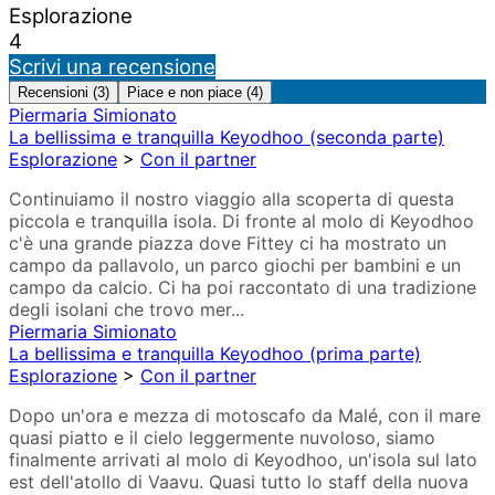
Esplorazione
4
Scrivi una recensione
Recensioni (3)
Piace e non piace (4)
Piermaria Simionato
La bellissima e tranquilla Keyodhoo (seconda parte)
Esplorazione
>
Con il partner
Continuiamo il nostro viaggio alla scoperta di questa
piccola e tranquilla isola. Di fronte al molo di Keyodhoo
c'è una grande piazza dove Fittey ci ha mostrato un
campo da pallavolo, un parco giochi per bambini e un
campo da calcio. Ci ha poi raccontato di una tradizione
degli isolani che trovo mer...
Piermaria Simionato
La bellissima e tranquilla Keyodhoo (prima parte)
Esplorazione
>
Con il partner
Dopo un'ora e mezza di motoscafo da Malé, con il mare
quasi piatto e il cielo leggermente nuvoloso, siamo
finalmente arrivati al molo di Keyodhoo, un'isola sul lato
est dell'atollo di Vaavu. Quasi tutto lo staff della nuova