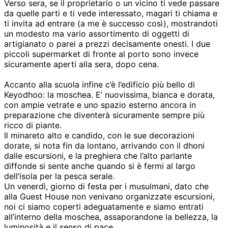
Verso sera, se il proprietario o un vicino ti vede passare
da quelle parti e ti vede interessato, magari ti chiama e
ti invita ad entrare (a me è successo così), mostrandoti
un modesto ma vario assortimento di oggetti di
artigianato o parei a prezzi decisamente onesti. I due
piccoli supermarket di fronte al porto sono invece
sicuramente aperti alla sera, dopo cena.
Accanto alla scuola infine c’è l’edificio più bello di
Keyodhoo: la moschea. E’ nuovissima, bianca e dorata,
con ampie vetrate e uno spazio esterno ancora in
preparazione che diventerà sicuramente sempre più
ricco di piante.
Il minareto alto e candido, con le sue decorazioni
dorate, si nota fin da lontano, arrivando con il dhoni
dalle escursioni, e la preghiera che l’alto parlante
diffonde si sente anche quando si è fermi al largo
dell’isola per la pesca serale.
Un venerdì, giorno di festa per i musulmani, dato che
alla Guest House non venivano organizzate escursioni,
noi ci siamo coperti adeguatamente e siamo entrati
all’interno della moschea, assaporandone la bellezza, la
luminosità e il senso di pace.