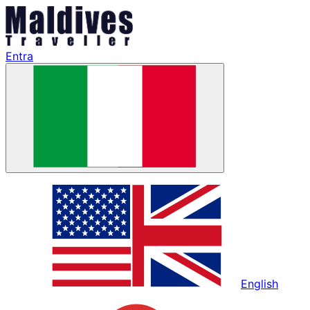
Entra
English