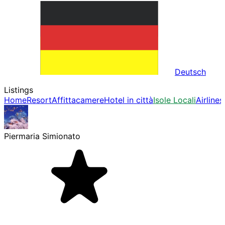
Deutsch
Listings
Home
Resort
Affittacamere
Hotel in città
Isole Locali
Airlines
Piermaria Simionato