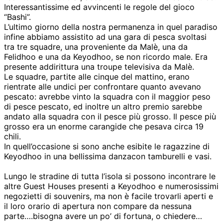
Interessantissime ed avvincenti le regole del gioco
“Bashi”.
L’ultimo giorno della nostra permanenza in quel paradiso
infine abbiamo assistito ad una gara di pesca svoltasi
tra tre squadre, una proveniente da Malè, una da
Felidhoo e una da Keyodhoo, se non ricordo male. Era
presente addirittura una troupe televisiva da Malè.
Le squadre, partite alle cinque del mattino, erano
rientrate alle undici per confrontare quanto avevano
pescato: avrebbe vinto la squadra con il maggior peso
di pesce pescato, ed inoltre un altro premio sarebbe
andato alla squadra con il pesce più grosso. Il pesce più
grosso era un enorme carangide che pesava circa 19
chili.
In quell’occasione si sono anche esibite le ragazzine di
Keyodhoo in una bellissima danzacon tamburelli e vasi.
Lungo le stradine di tutta l’isola si possono incontrare le
altre Guest Houses presenti a Keyodhoo e numerosissimi
negozietti di souvenirs, ma non è facile trovarli aperti e
il loro orario di apertura non compare da nessuna
parte….bisogna avere un po’ di fortuna, o chiedere…