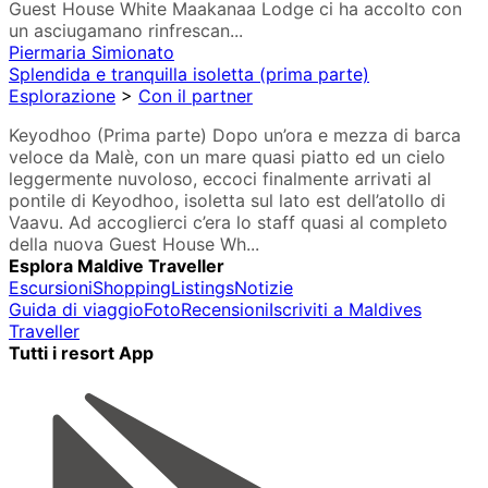
Guest House White Maakanaa Lodge ci ha accolto con
un asciugamano rinfrescan...
Piermaria Simionato
Splendida e tranquilla isoletta (prima parte)
Esplorazione
>
Con il partner
Keyodhoo (Prima parte) Dopo un’ora e mezza di barca
veloce da Malè, con un mare quasi piatto ed un cielo
leggermente nuvoloso, eccoci finalmente arrivati al
pontile di Keyodhoo, isoletta sul lato est dell’atollo di
Vaavu. Ad accoglierci c’era lo staff quasi al completo
della nuova Guest House Wh...
Esplora Maldive Traveller
Escursioni
Shopping
Listings
Notizie
Guida di viaggio
Foto
Recensioni
Iscriviti a Maldives
Traveller
Tutti i resort App