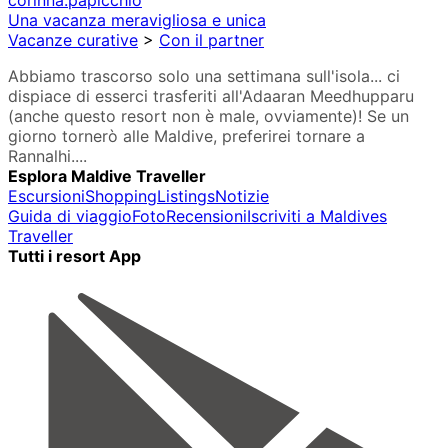
corinna.papicchio
Una vacanza meravigliosa e unica
Vacanze curative
>
Con il partner
Abbiamo trascorso solo una settimana sull'isola... ci
dispiace di esserci trasferiti all'Adaaran Meedhupparu
(anche questo resort non è male, ovviamente)! Se un
giorno tornerò alle Maldive, preferirei tornare a
Rannalhi....
Esplora Maldive Traveller
Escursioni
Shopping
Listings
Notizie
Guida di viaggio
Foto
Recensioni
Iscriviti a Maldives
Traveller
Tutti i resort App