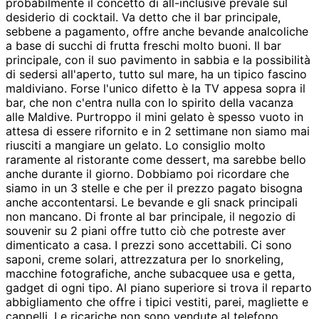
probabilmente il concetto di all-inclusive prevale sul
desiderio di cocktail. Va detto che il bar principale,
sebbene a pagamento, offre anche bevande analcoliche
a base di succhi di frutta freschi molto buoni. Il bar
principale, con il suo pavimento in sabbia e la possibilità
di sedersi all'aperto, tutto sul mare, ha un tipico fascino
maldiviano. Forse l'unico difetto è la TV appesa sopra il
bar, che non c'entra nulla con lo spirito della vacanza
alle Maldive. Purtroppo il mini gelato è spesso vuoto in
attesa di essere rifornito e in 2 settimane non siamo mai
riusciti a mangiare un gelato. Lo consiglio molto
raramente al ristorante come dessert, ma sarebbe bello
anche durante il giorno. Dobbiamo poi ricordare che
siamo in un 3 stelle e che per il prezzo pagato bisogna
anche accontentarsi. Le bevande e gli snack principali
non mancano. Di fronte al bar principale, il negozio di
souvenir su 2 piani offre tutto ciò che potreste aver
dimenticato a casa. I prezzi sono accettabili. Ci sono
saponi, creme solari, attrezzatura per lo snorkeling,
macchine fotografiche, anche subacquee usa e getta,
gadget di ogni tipo. Al piano superiore si trova il reparto
abbigliamento che offre i tipici vestiti, parei, magliette e
cappelli. Le ricariche non sono vendute al telefono.