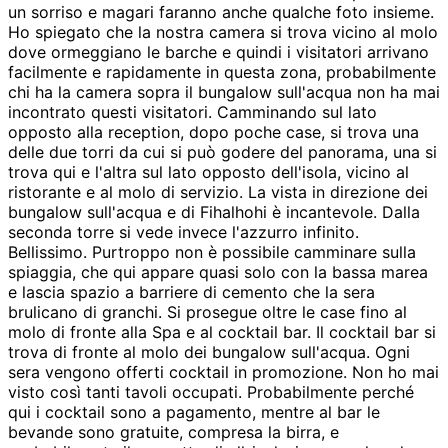
un sorriso e magari faranno anche qualche foto insieme.
Ho spiegato che la nostra camera si trova vicino al molo
dove ormeggiano le barche e quindi i visitatori arrivano
facilmente e rapidamente in questa zona, probabilmente
chi ha la camera sopra il bungalow sull'acqua non ha mai
incontrato questi visitatori. Camminando sul lato
opposto alla reception, dopo poche case, si trova una
delle due torri da cui si può godere del panorama, una si
trova qui e l'altra sul lato opposto dell'isola, vicino al
ristorante e al molo di servizio. La vista in direzione dei
bungalow sull'acqua e di Fihalhohi è incantevole. Dalla
seconda torre si vede invece l'azzurro infinito.
Bellissimo. Purtroppo non è possibile camminare sulla
spiaggia, che qui appare quasi solo con la bassa marea
e lascia spazio a barriere di cemento che la sera
brulicano di granchi. Si prosegue oltre le case fino al
molo di fronte alla Spa e al cocktail bar. Il cocktail bar si
trova di fronte al molo dei bungalow sull'acqua. Ogni
sera vengono offerti cocktail in promozione. Non ho mai
visto così tanti tavoli occupati. Probabilmente perché
qui i cocktail sono a pagamento, mentre al bar le
bevande sono gratuite, compresa la birra, e