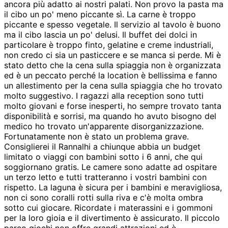
ancora più adatto ai nostri palati. Non provo la pasta ma
il cibo un po' meno piccante sì. La carne è troppo
piccante e spesso vegetale. Il servizio al tavolo è buono
ma il cibo lascia un po' delusi. Il buffet dei dolci in
particolare è troppo finto, gelatine e creme industriali,
non credo ci sia un pasticcere e se manca si perde. Mi è
stato detto che la cena sulla spiaggia non è organizzata
ed è un peccato perché la location è bellissima e fanno
un allestimento per la cena sulla spiaggia che ho trovato
molto suggestivo. I ragazzi alla reception sono tutti
molto giovani e forse inesperti, ho sempre trovato tanta
disponibilità e sorrisi, ma quando ho avuto bisogno del
medico ho trovato un'apparente disorganizzazione.
Fortunatamente non è stato un problema grave.
Consiglierei il Rannalhi a chiunque abbia un budget
limitato o viaggi con bambini sotto i 6 anni, che qui
soggiornano gratis. Le camere sono adatte ad ospitare
un terzo letto e tutti tratteranno i vostri bambini con
rispetto. La laguna è sicura per i bambini e meravigliosa,
non ci sono coralli rotti sulla riva e c'è molta ombra
sotto cui giocare. Ricordate i materassini e i gommoni
per la loro gioia e il divertimento è assicurato. Il piccolo