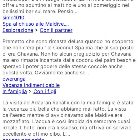
offre uno spuntino al mattino e uno al pomeriggio nei
bellissimi bar sul mare. Pensio...
simo1010
Spa al chiuso alle Maldive....
Esplorazione
>
Con il partner
Premetto che sono rimasta delusa quando ho scoperto
che non c'era piu ' la Coconut Spa ma che al suo posto
c' era Chavana. Non ho alcun pregiudizio per Chavana
ma ero rimasta incantata dalla coconu del palm beach e
speravo i poter godere delle stesse coccole anche
questa volta. Ovviamente anche se...
cwerunga
Vacanza indimenticabile
In famiglia
>
Con i figli
La visita ad Adaaran Ranalhi con la mia famiglia è stata
la vacanza più bella che abbiamo mai fatto. La vista
dall'aereo mentre ci avvicinavamo alle Maldive era
mozzafiato. L'acqua è così limpida da sembrare quasi
irreale. L'hotel non era lussuoso, ma offriva un servizio
eccellente e ottimo cibo. L'...