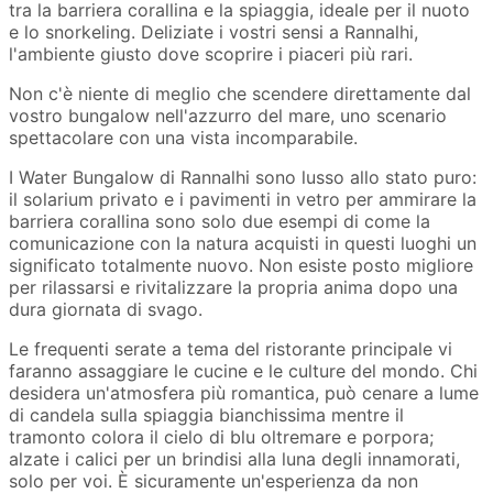
tra la barriera corallina e la spiaggia, ideale per il nuoto
e lo snorkeling. Deliziate i vostri sensi a Rannalhi,
l'ambiente giusto dove scoprire i piaceri più rari.
Non c'è niente di meglio che scendere direttamente dal
vostro bungalow nell'azzurro del mare, uno scenario
spettacolare con una vista incomparabile.
I Water Bungalow di Rannalhi sono lusso allo stato puro:
il solarium privato e i pavimenti in vetro per ammirare la
barriera corallina sono solo due esempi di come la
comunicazione con la natura acquisti in questi luoghi un
significato totalmente nuovo. Non esiste posto migliore
per rilassarsi e rivitalizzare la propria anima dopo una
dura giornata di svago.
Le frequenti serate a tema del ristorante principale vi
faranno assaggiare le cucine e le culture del mondo. Chi
desidera un'atmosfera più romantica, può cenare a lume
di candela sulla spiaggia bianchissima mentre il
tramonto colora il cielo di blu oltremare e porpora;
alzate i calici per un brindisi alla luna degli innamorati,
solo per voi. È sicuramente un'esperienza da non