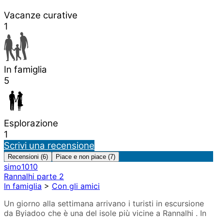
Vacanze curative
1
In famiglia
5
Esplorazione
1
Scrivi una recensione
Recensioni (6)
Piace e non piace (7)
simo1010
Rannalhi parte 2
In famiglia
>
Con gli amici
Un giorno alla settimana arrivano i turisti in escursione
da Byiadoo che è una del isole più vicine a Rannalhi . In