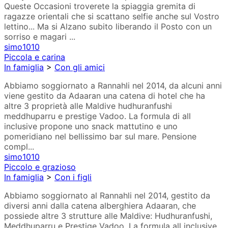
Queste Occasioni troverete la spiaggia gremita di
ragazze orientali che si scattano selfie anche sul Vostro
lettino... Ma si Alzano subito liberando il Posto con un
sorriso e magari ...
simo1010
Piccola e carina
In famiglia
>
Con gli amici
Abbiamo soggiornato a Rannahli nel 2014, da alcuni anni
viene gestito da Adaaran una catena di hotel che ha
altre 3 proprietà alle Maldive hudhuranfushi
meddhuparru e prestige Vadoo. La formula di all
inclusive propone uno snack mattutino e uno
pomeridiano nel bellissimo bar sul mare. Pensione
compl...
simo1010
Piccolo e grazioso
In famiglia
>
Con i figli
Abbiamo soggiornato al Rannahli nel 2014, gestito da
diversi anni dalla catena alberghiera Adaaran, che
possiede altre 3 strutture alle Maldive: Hudhuranfushi,
Meddhuparru e Prestige Vadoo. La formula all inclusive