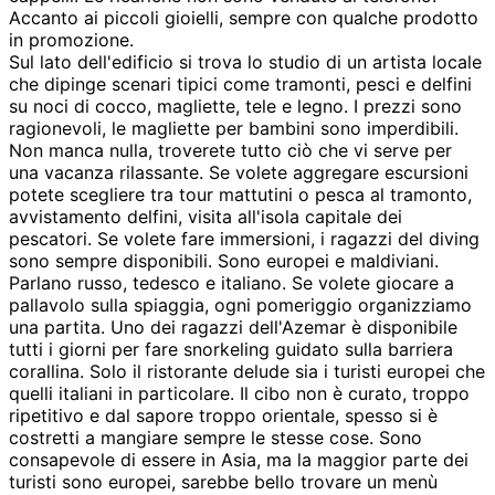
Accanto ai piccoli gioielli, sempre con qualche prodotto
in promozione.
Sul lato dell'edificio si trova lo studio di un artista locale
che dipinge scenari tipici come tramonti, pesci e delfini
su noci di cocco, magliette, tele e legno. I prezzi sono
ragionevoli, le magliette per bambini sono imperdibili.
Non manca nulla, troverete tutto ciò che vi serve per
una vacanza rilassante. Se volete aggregare escursioni
potete scegliere tra tour mattutini o pesca al tramonto,
avvistamento delfini, visita all'isola capitale dei
pescatori. Se volete fare immersioni, i ragazzi del diving
sono sempre disponibili. Sono europei e maldiviani.
Parlano russo, tedesco e italiano. Se volete giocare a
pallavolo sulla spiaggia, ogni pomeriggio organizziamo
una partita. Uno dei ragazzi dell'Azemar è disponibile
tutti i giorni per fare snorkeling guidato sulla barriera
corallina. Solo il ristorante delude sia i turisti europei che
quelli italiani in particolare. Il cibo non è curato, troppo
ripetitivo e dal sapore troppo orientale, spesso si è
costretti a mangiare sempre le stesse cose. Sono
consapevole di essere in Asia, ma la maggior parte dei
turisti sono europei, sarebbe bello trovare un menù