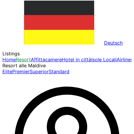
Deutsch
Listings
Home
Resort
Affittacamere
Hotel in città
Isole Locali
Airlines
Resort alle Maldive
Elite
Premier
Superior
Standard