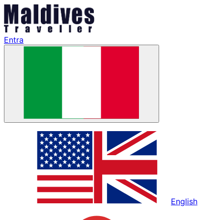
Entra
English