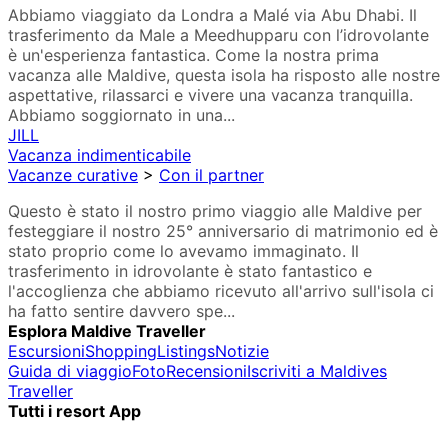
Abbiamo viaggiato da Londra a Malé via Abu Dhabi. Il
trasferimento da Male a Meedhupparu con l’idrovolante
è un'esperienza fantastica. Come la nostra prima
vacanza alle Maldive, questa isola ha risposto alle nostre
aspettative, rilassarci e vivere una vacanza tranquilla.
Abbiamo soggiornato in una...
JILL
Vacanza indimenticabile
Vacanze curative
>
Con il partner
Questo è stato il nostro primo viaggio alle Maldive per
festeggiare il nostro 25° anniversario di matrimonio ed è
stato proprio come lo avevamo immaginato. Il
trasferimento in idrovolante è stato fantastico e
l'accoglienza che abbiamo ricevuto all'arrivo sull'isola ci
ha fatto sentire davvero spe...
Esplora Maldive Traveller
Escursioni
Shopping
Listings
Notizie
Guida di viaggio
Foto
Recensioni
Iscriviti a Maldives
Traveller
Tutti i resort App