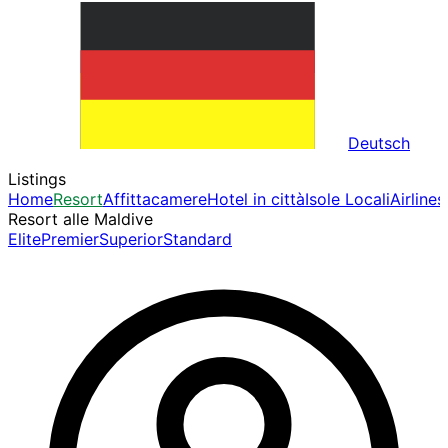
Deutsch
Listings
Home
Resort
Affittacamere
Hotel in città
Isole Locali
Airlines
Resort alle Maldive
Elite
Premier
Superior
Standard