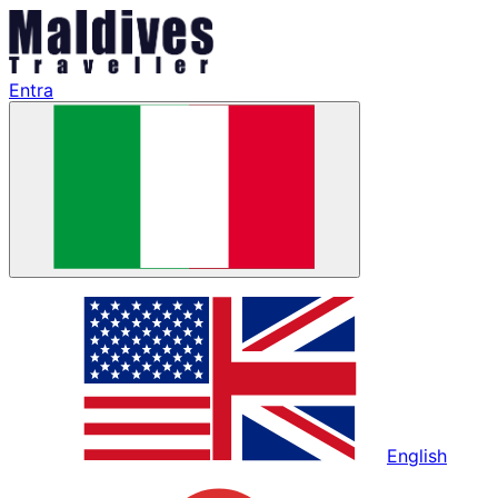
Entra
English