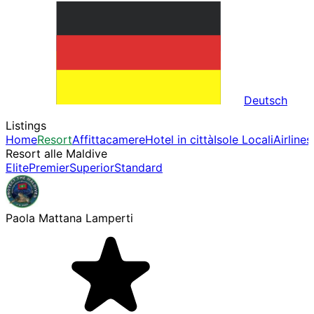
Deutsch
Listings
Home
Resort
Affittacamere
Hotel in città
Isole Locali
Airlines
Resort alle Maldive
Elite
Premier
Superior
Standard
Paola Mattana Lamperti