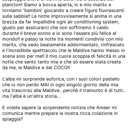
plancton! Siamo a bocca aperta, io e mio marito e
torniamo 'bambini' giocando a creare figure fluorescenti
sulla sabbia!! La notte improvvisamente si anima in una
brezza da far impallidire ogni air conditioning system,
giusto per assicurarci che non soffriremo il caldo
durante il breve sonno e io sono l'essere più felice al
mondo!! e passo la notte tra momenti condivisi con mio
marito, che vedo beatamente addormentato, rinfrescato
e l'incredibile spetttacolo che le Maldive hanno messo in
scena solo per me!! Il mio cuore scoppia di felicità in una
notte che sento tanto mia e che sò essere stata creata
da me, le Maldive e dal COCO!!
L'alba mi sorprende euforica, con i suoi colori pastello
che io non perdo MAI in ogni singolo giorno della mia
vita trascorso alle Maldive.. perchè il tramonto è di tutti..
ma l'alba è un'altra storia...
E volete sapere la sorpendente notizia che Ameer mi
comunica mentre prepara la nostra ricca colazione in
spiaggia?