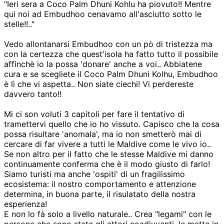
"Ieri sera a Coco Palm Dhuni Kohlu ha piovuto!! Mentre
qui noi ad Embudhoo cenavamo all'asciutto sotto le
stelle!!.."
Vedo allontanarsi Embudhoo con un pò di tristezza ma
con la certezza che quest'isola ha fatto tutto il possibile
affinchè io la possa 'donare' anche a voi.. Abbiatene
cura e se scegliete il Coco Palm Dhuni Kolhu, Embudhoo
è lì che vi aspetta.. Non siate ciechi! Vi perdereste
davvero tanto!!
Mi ci son voluti 3 capitoli per fare il tentativo di
tramettervi quello che io ho vissuto. Capisco che la cosa
possa risultare 'anomala', ma io non smetterò mai di
cercare di far vivere a tutti le Maldive come le vivo io..
Se non altro per il fatto che le stesse Maldive mi danno
continuamente conferma che è il modo giusto di farlo!
Siamo turisti ma anche 'ospiti' di un fragilissimo
ecosistema: il nostro comportamento e attenzione
determina, in buona parte, il risulatato della nostra
esperienza!
E non lo fà solo a livello naturale.. Crea "legami" con le