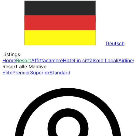
Deutsch
Listings
Home
Resort
Affittacamere
Hotel in città
Isole Locali
Airlines
Resort alle Maldive
Elite
Premier
Superior
Standard