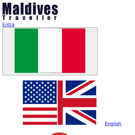
Entra
English