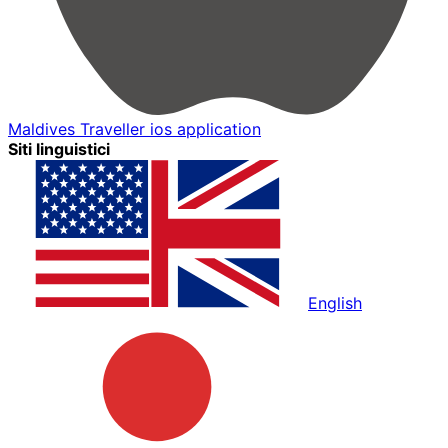
Maldives Traveller ios application
Siti linguistici
English