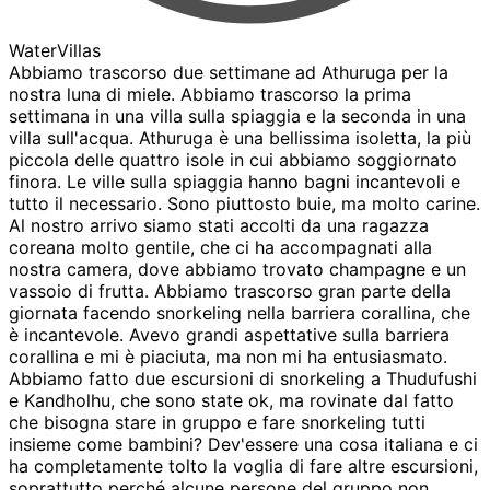
WaterVillas
Abbiamo trascorso due settimane ad Athuruga per la
nostra luna di miele. Abbiamo trascorso la prima
settimana in una villa sulla spiaggia e la seconda in una
villa sull'acqua. Athuruga è una bellissima isoletta, la più
piccola delle quattro isole in cui abbiamo soggiornato
finora. Le ville sulla spiaggia hanno bagni incantevoli e
tutto il necessario. Sono piuttosto buie, ma molto carine.
Al nostro arrivo siamo stati accolti da una ragazza
coreana molto gentile, che ci ha accompagnati alla
nostra camera, dove abbiamo trovato champagne e un
vassoio di frutta. Abbiamo trascorso gran parte della
giornata facendo snorkeling nella barriera corallina, che
è incantevole. Avevo grandi aspettative sulla barriera
corallina e mi è piaciuta, ma non mi ha entusiasmato.
Abbiamo fatto due escursioni di snorkeling a Thudufushi
e Kandholhu, che sono state ok, ma rovinate dal fatto
che bisogna stare in gruppo e fare snorkeling tutti
insieme come bambini? Dev'essere una cosa italiana e ci
ha completamente tolto la voglia di fare altre escursioni,
soprattutto perché alcune persone del gruppo non