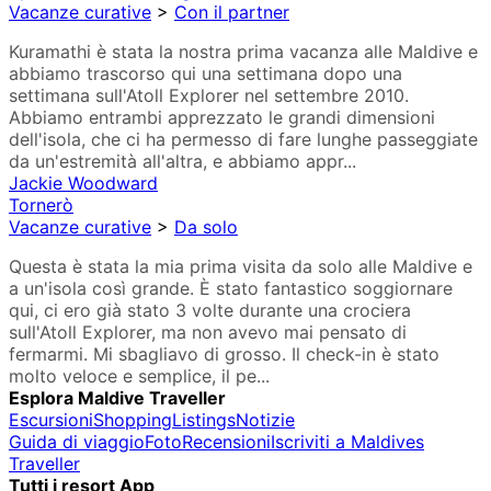
Vacanze curative
>
Con il partner
Kuramathi è stata la nostra prima vacanza alle Maldive e
abbiamo trascorso qui una settimana dopo una
settimana sull'Atoll Explorer nel settembre 2010.
Abbiamo entrambi apprezzato le grandi dimensioni
dell'isola, che ci ha permesso di fare lunghe passeggiate
da un'estremità all'altra, e abbiamo appr...
Jackie Woodward
Tornerò
Vacanze curative
>
Da solo
Questa è stata la mia prima visita da solo alle Maldive e
a un'isola così grande. È stato fantastico soggiornare
qui, ci ero già stato 3 volte durante una crociera
sull'Atoll Explorer, ma non avevo mai pensato di
fermarmi. Mi sbagliavo di grosso. Il check-in è stato
molto veloce e semplice, il pe...
Esplora Maldive Traveller
Escursioni
Shopping
Listings
Notizie
Guida di viaggio
Foto
Recensioni
Iscriviti a Maldives
Traveller
Tutti i resort App