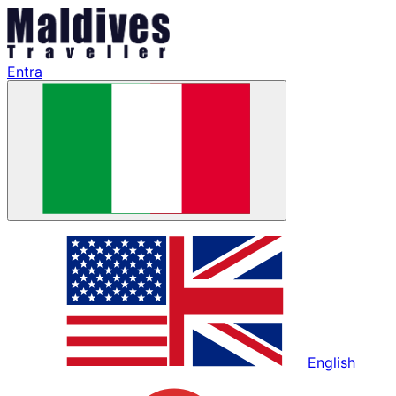
Entra
English