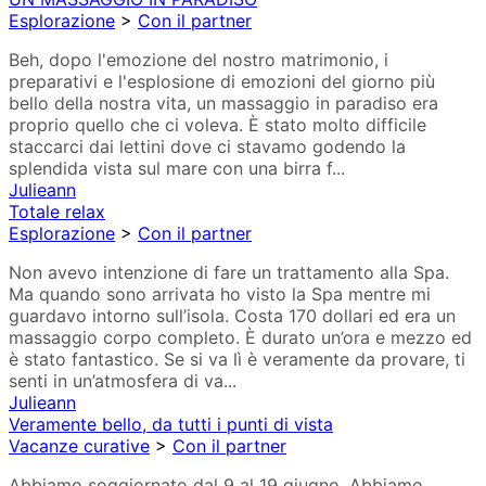
Esplorazione
>
Con il partner
Beh, dopo l'emozione del nostro matrimonio, i
preparativi e l'esplosione di emozioni del giorno più
bello della nostra vita, un massaggio in paradiso era
proprio quello che ci voleva. È stato molto difficile
staccarci dai lettini dove ci stavamo godendo la
splendida vista sul mare con una birra f...
Julieann
Totale relax
Esplorazione
>
Con il partner
Non avevo intenzione di fare un trattamento alla Spa.
Ma quando sono arrivata ho visto la Spa mentre mi
guardavo intorno sull’isola. Costa 170 dollari ed era un
massaggio corpo completo. È durato un’ora e mezzo ed
è stato fantastico. Se si va lì è veramente da provare, ti
senti in un’atmosfera di va...
Julieann
Veramente bello, da tutti i punti di vista
Vacanze curative
>
Con il partner
Abbiamo soggiornato dal 9 al 19 giugno. Abbiamo