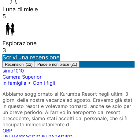
Luna di miele
5
Esplorazione
3
Scrivi una recensione
Recensioni (12)
Piace e non piace (21)
simo1010
Camera Superior
In famiglia
>
Con i figli
Abbiamo soggiornato al Kurumba Resort negli ultimi 3
giorni della nostra vacanza ad agosto. Eravamo già stati
in questo resort e volevamo tornarci, anche se solo per
un breve periodo. All'arrivo in aeroporto dal resort
precedente, siamo stati accolti dal personale, che si è
occupato immediatamente d...
OBP
UN MASSAGGIO IN PARADISO