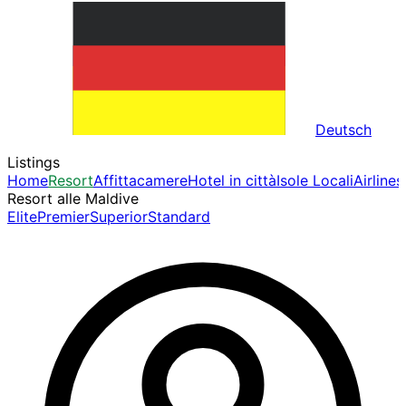
Deutsch
Listings
Home
Resort
Affittacamere
Hotel in città
Isole Locali
Airlines
Resort alle Maldive
Elite
Premier
Superior
Standard