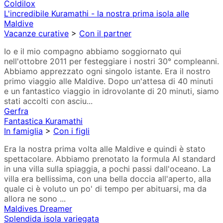
Coldilox
L'incredibile Kuramathi - la nostra prima isola alle
Maldive
Vacanze curative
>
Con il partner
Io e il mio compagno abbiamo soggiornato qui
nell'ottobre 2011 per festeggiare i nostri 30° compleanni.
Abbiamo apprezzato ogni singolo istante. Era il nostro
primo viaggio alle Maldive. Dopo un'attesa di 40 minuti
e un fantastico viaggio in idrovolante di 20 minuti, siamo
stati accolti con asciu...
Gerfra
Fantastica Kuramathi
In famiglia
>
Con i figli
Era la nostra prima volta alle Maldive e quindi è stato
spettacolare. Abbiamo prenotato la formula AI standard
in una villa sulla spiaggia, a pochi passi dall'oceano. La
villa era bellissima, con una bella doccia all'aperto, alla
quale ci è voluto un po' di tempo per abituarsi, ma da
allora ne sono ...
Maldives Dreamer
Splendida isola variegata