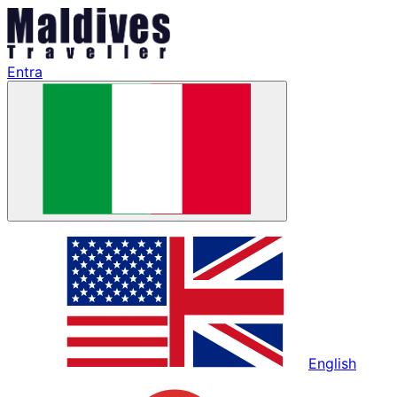
Entra
English