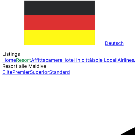
Deutsch
Listings
Home
Resort
Affittacamere
Hotel in città
Isole Locali
Airlines
Resort alle Maldive
Elite
Premier
Superior
Standard