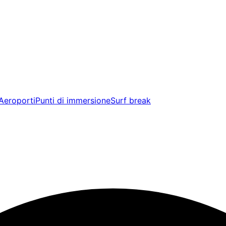
Aeroporti
Punti di immersione
Surf break