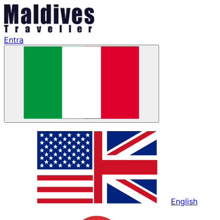
Entra
English