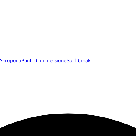
Aeroporti
Punti di immersione
Surf break