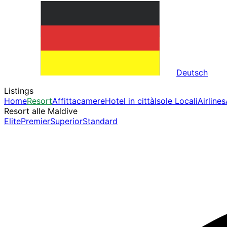
Deutsch
Listings
Home
Resort
Affittacamere
Hotel in città
Isole Locali
Airlines
Resort alle Maldive
Elite
Premier
Superior
Standard