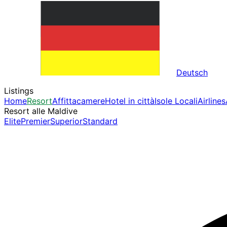
Deutsch
Listings
Home
Resort
Affittacamere
Hotel in città
Isole Locali
Airlines
Resort alle Maldive
Elite
Premier
Superior
Standard