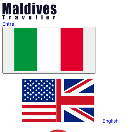
Entra
English