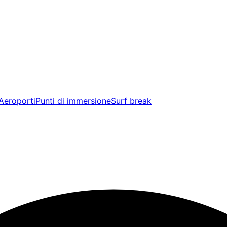
Aeroporti
Punti di immersione
Surf break