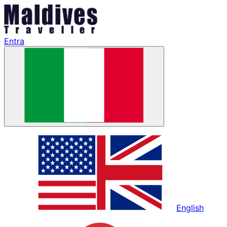
Entra
English