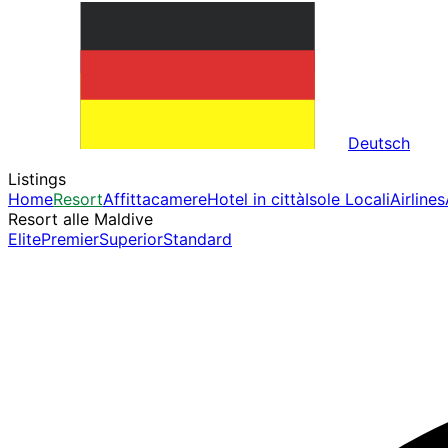
Deutsch
Listings
Home
Resort
Affittacamere
Hotel in città
Isole Locali
Airlines
Resort alle Maldive
Elite
Premier
Superior
Standard