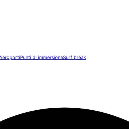
Aeroporti
Punti di immersione
Surf break