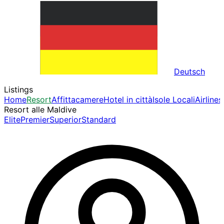
Deutsch
Listings
Home
Resort
Affittacamere
Hotel in città
Isole Locali
Airlines
Resort alle Maldive
Elite
Premier
Superior
Standard