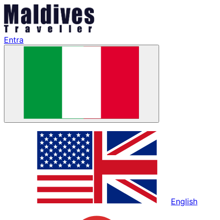
Entra
English