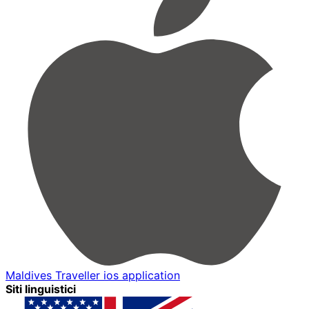
Maldives Traveller ios application
Siti linguistici