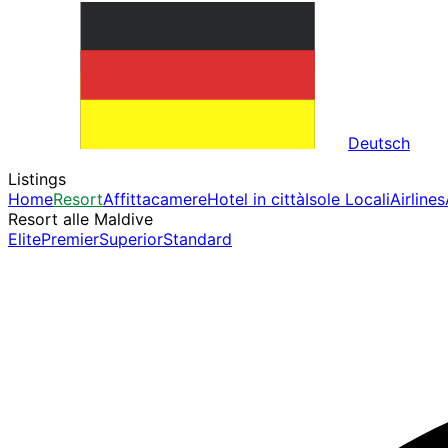
Deutsch
Listings
Home
Resort
Affittacamere
Hotel in città
Isole Locali
Airlines
Resort alle Maldive
Elite
Premier
Superior
Standard