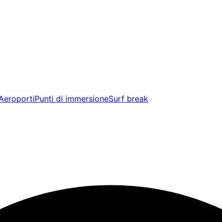
Aeroporti
Punti di immersione
Surf break