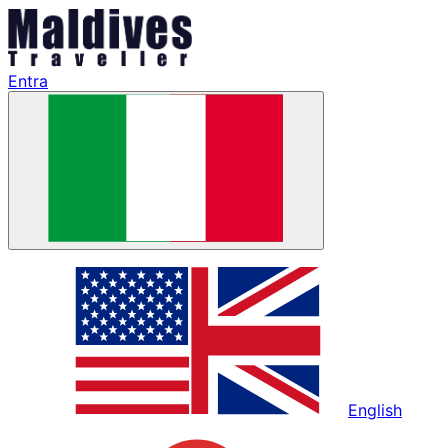
Entra
English