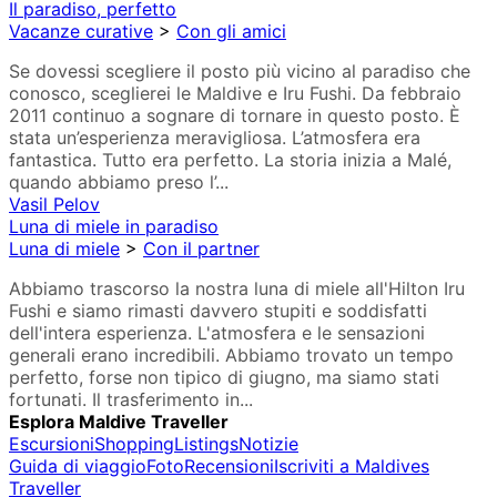
Il paradiso, perfetto
Vacanze curative
>
Con gli amici
Se dovessi scegliere il posto più vicino al paradiso che
conosco, sceglierei le Maldive e Iru Fushi. Da febbraio
2011 continuo a sognare di tornare in questo posto. È
stata un’esperienza meravigliosa. L’atmosfera era
fantastica. Tutto era perfetto. La storia inizia a Malé,
quando abbiamo preso l’...
Vasil Pelov
Luna di miele in paradiso
Luna di miele
>
Con il partner
Abbiamo trascorso la nostra luna di miele all'Hilton Iru
Fushi e siamo rimasti davvero stupiti e soddisfatti
dell'intera esperienza. L'atmosfera e le sensazioni
generali erano incredibili. Abbiamo trovato un tempo
perfetto, forse non tipico di giugno, ma siamo stati
fortunati. Il trasferimento in...
Esplora Maldive Traveller
Escursioni
Shopping
Listings
Notizie
Guida di viaggio
Foto
Recensioni
Iscriviti a Maldives
Traveller