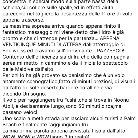
concentra in special modo sulla parte bassa della
schiena,sul collo e sulle spalle,ed in effetti aiuta
parecchio nel togliere la pesantezza delle 11 ore di volo
appena trascorse.
La massima sopresa arriva quando appena finito il
fantastico massaggio mi viene detto che l'idro è già
pronto e che ci attende per la partenza... APPENA
VENTICINQUE MINUTI DI ATTESA dall'atterraggio di
Edelweiss ed eravamo sull'idrovolante... PAZZESCO!
Contento dell'efficienza sia di Iru che della compagnia
aerea mi metto in cammino e da li inizia lo spettacolo
delle Maldive dall'alto.
Per chi lo ha già provato sa benissimo che è un volo
altamente scenografico,fatto di minuti preziosi, di visuali
dall'alto di isole deserte,barriere coralline e via
dicendo.Un sogno.
Il volo per raggiungere Iru Fushi ,che si trova in Noonu
Atoll, è decisamente lungo,sono 50 minuti circa,ma
passano veloci.
Uno scalo a metà strada per lasciare alcuni turisti a Palm
Beach e finalmente raggiungiamo Iru.
La mia prima parola appena avvistata l'isola dall'alto:
WOW ,WOW e WOW.(sono 3 in realtà)