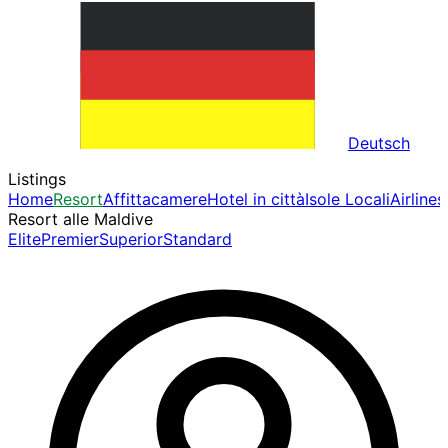
Deutsch
Listings
Home
Resort
Affittacamere
Hotel in città
Isole Locali
Airlines
Resort alle Maldive
Elite
Premier
Superior
Standard