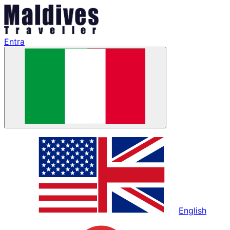
Entra
English