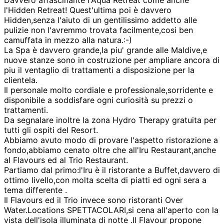
Davvero affascinante l'Aqua Retreat come anche
l'Hidden Retreat! Quest'ultima poi è davvero
Hidden,senza l'aiuto di un gentilissimo addetto alle
pulizie non l'avremmo trovata facilmente,cosi ben
camuffata in mezzo alla natura.:-)
La Spa è davvero grande,la piu' grande alle Maldive,e
nuove stanze sono in costruzione per ampliare ancora di
piu il ventaglio di trattamenti a disposizione per la
clientela.
Il personale molto cordiale e professionale,sorridente e
disponibile a soddisfare ogni curiosità su prezzi o
trattamenti.
Da segnalare inoltre la zona Hydro Therapy gratuita per
tutti gli ospiti del Resort.
Abbiamo avuto modo di provare l'aspetto ristorazione a
fondo,abbiamo cenato oltre che all'Iru Restaurant,anche
al Flavours ed al Trio Restaurant.
Partiamo dal primo:l'Iru è il ristorante a Buffet,davvero di
ottimo livello,con molta scelta di piatti ed ogni sera a
tema differente .
Il Flavours ed il Trio invece sono ristoranti Over
Water.Locations SPETTACOLARI,si cena all'aperto con la
vista dell'isola illuminata di notte .Il Flavour propone