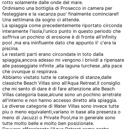
rotto solamente dalle onde del mare.
Ordiniamo una bottiglia di Prosecco in camera per
festeggiare e la vacanza puo' finalmente cominciare!!
Una settimana da sogno ci attende.
La spiaggia come precedentemente riportato circonda
interamente l'isola,l'unico punto in questo periodo che
soffriva un pochino di erosione è di fronte all'infinity
pool ,ma era ininfluente dato che appunto li' c'era la
piscina.
Le restanti parti erano circondate in toto dalla
spiaggia,ancora adesso mi vengono i brividi a ripensare
alle passeggiate infinite ,alla laguna turchese ,alla pace
che ovunque si respirava.
Abbiamo visitato tutte le categorie di stanze,dalle
classiche Beach Villas sino all'Aqua Retreat.Il consiglio
che mi sento di dare è di fare attenzione alle Beach
Villas categoria base,alcune sono un pochino arretrate
all'interno e non hanno accesso diretto alla spiaggia.
Le diverse categorie di Water Villas sono invece tutte
piu o meno equivalenti,variano in base alla presenza o
meno di Jacuzzi o Private Pool,ma in generale sono
tutte molto belle e molto ben posizionate.