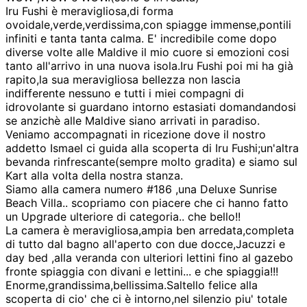
Iru Fushi è meravigliosa,di forma
ovoidale,verde,verdissima,con spiagge immense,pontili
infiniti e tanta tanta calma. E' incredibile come dopo
diverse volte alle Maldive il mio cuore si emozioni cosi
tanto all'arrivo in una nuova isola.Iru Fushi poi mi ha già
rapito,la sua meravigliosa bellezza non lascia
indifferente nessuno e tutti i miei compagni di
idrovolante si guardano intorno estasiati domandandosi
se anzichè alle Maldive siano arrivati in paradiso.
Veniamo accompagnati in ricezione dove il nostro
addetto Ismael ci guida alla scoperta di Iru Fushi;un'altra
bevanda rinfrescante(sempre molto gradita) e siamo sul
Kart alla volta della nostra stanza.
Siamo alla camera numero #186 ,una Deluxe Sunrise
Beach Villa.. scopriamo con piacere che ci hanno fatto
un Upgrade ulteriore di categoria.. che bello!!
La camera è meravigliosa,ampia ben arredata,completa
di tutto dal bagno all'aperto con due docce,Jacuzzi e
day bed ,alla veranda con ulteriori lettini fino al gazebo
fronte spiaggia con divani e lettini... e che spiaggia!!!
Enorme,grandissima,bellissima.Saltello felice alla
scoperta di cio' che ci è intorno,nel silenzio piu' totale