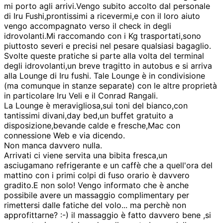
mi porto agli arrivi.Vengo subito accolto dal personale
di Iru Fushi,prontissimi a ricevermi,e con il loro aiuto
vengo accompagnato verso il check in degli
idrovolanti.Mi raccomando con i Kg trasportati,sono
piuttosto severi e precisi nel pesare qualsiasi bagaglio.
Svolte queste pratiche si parte alla volta del terminal
degli idrovolanti,un breve tragitto in autobus e si arriva
alla Lounge di Iru fushi. Tale Lounge è in condivisione
(ma comunque in stanze separate) con le altre proprietà
in particolare Iru Veli e il Conrad Rangali.
La Lounge è meravigliosa,sui toni del bianco,con
tantissimi divani,day bed,un buffet gratuito a
disposizione,bevande calde e fresche,Mac con
connessione Web e via dicendo.
Non manca davvero nulla.
Arrivati ci viene servita una bibita fresca,un
asciugamano refrigerante e un caffè che a quell'ora del
mattino con i primi colpi di fuso orario è davvero
gradito.E non solo! Vengo informato che è anche
possibile avere un massaggio complimentary per
rimettersi dalle fatiche del volo... ma perchè non
approfittarne? :-) il massaggio è fatto davvero bene ,si