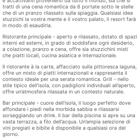
e accattivanti provenienti da tutto il mondo, sia che si
tratti di una cena romantica da 6 portate sotto le stelle
che di un pranzo rilassato sulla spiaggia. Qualsiasi idea
stuzzichi la vostra mente e il vostro palato, il resort farà
in modo di esaudirla.
Ristorante principale - aperto e rilassato, dotato di spazi
interni ed esterni, in grado di soddisfare ogni desiderio,
a colazione, pranzo e cena, offre sia stuzzichini misti
che piatti locali, cucina asiatica e internazionale.
Il ristorante à la carte, affacciato sulla pittoresca laguna,
offre un misto di piatti internazionali e rappresenta il
contesto ideale per una serata romantica. Grill - nello
stile tipico dell’isola, con padiglioni individuali all’aperto,
offre un’atmosfera rilassata in un contesto naturale.
Bar principale - cuore dell’isola, il luogo perfetto dove
affondare i piedi nella morbida sabbia e rilassarsi
sorseggiando un drink. Il bar della piscina si apre su una
vasta terrazza, a filo dell’acqua. Un’ampia selezione di
vini pregiati e bibite è disponibile a qualsiasi ora del
giorno.