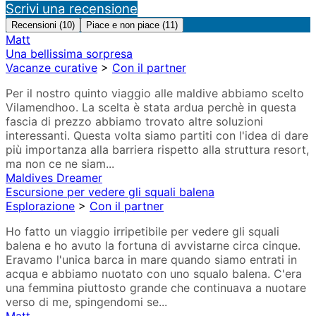
Scrivi una recensione
Recensioni (10)
Piace e non piace (11)
Matt
Una bellissima sorpresa
Vacanze curative
>
Con il partner
Per il nostro quinto viaggio alle maldive abbiamo scelto
Vilamendhoo. La scelta è stata ardua perchè in questa
fascia di prezzo abbiamo trovato altre soluzioni
interessanti. Questa volta siamo partiti con l'idea di dare
più importanza alla barriera rispetto alla struttura resort,
ma non ce ne siam...
Maldives Dreamer
Escursione per vedere gli squali balena
Esplorazione
>
Con il partner
Ho fatto un viaggio irripetibile per vedere gli squali
balena e ho avuto la fortuna di avvistarne circa cinque.
Eravamo l'unica barca in mare quando siamo entrati in
acqua e abbiamo nuotato con uno squalo balena. C'era
una femmina piuttosto grande che continuava a nuotare
verso di me, spingendomi se...