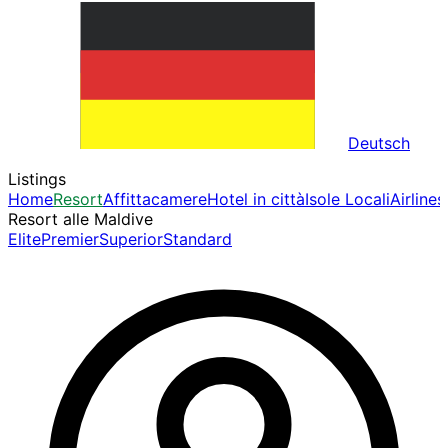
Deutsch
Listings
Home
Resort
Affittacamere
Hotel in città
Isole Locali
Airlines
Resort alle Maldive
Elite
Premier
Superior
Standard