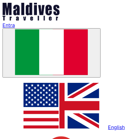
Entra
English